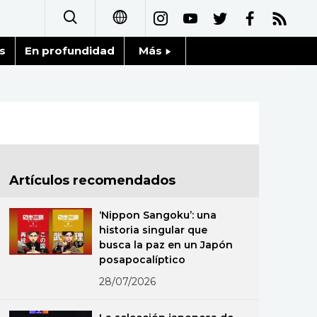
s
En profundidad
Más
日本語
Noticias
English
Datos de Japón
简体字
Fragmentos de Japón
繁體字
Artículos recomendados
Gente
Français
‘Nippon Sangoku’: una
Blog
historia singular que
العربية
busca la paz en un Japón
posapocalíptico
Tokio
Русский
28/07/2026
Avisos