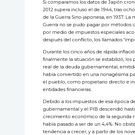
Si comparamos los datos de Japón cron
2012 supera incluso el de 1944, tras och
de la Guerra Sino-japonesa, en 1937. La
Guerra no se pudo pagar por métodos con
por medio de impuestos especiales acorde
después del conflicto, los llamados “impu
Durante los cinco años de rápida inflaci
finalmente la situación se estabilizó, los
real de la deuda gubernamental, emitida 
había convertido en una nonagésima parte
el pueblo, como propietario directo e in
entidades financieras.
Debido a los impuestos de esa época de i
gubernamental y el PIB descendió hasta 
crecimiento económico de la segunda mi
había pasado a ser de un 4,4%. No obst
tendencia a crecer, y a partir de los n