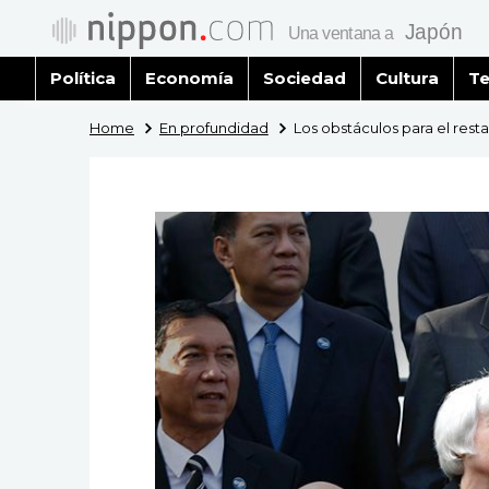
Política
Economía
Sociedad
Cultura
Te
Home
En profundidad
Los obstáculos para el rest