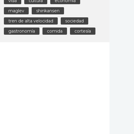
vida
cultura
economía
maglev
shinkansen
tren de alta velocidad
sociedad
gastronomía
comida
cortesía