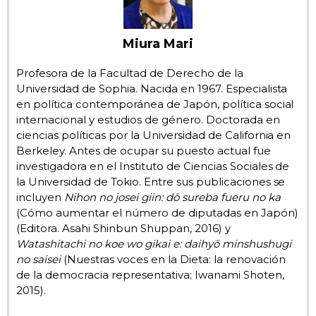
Gente
Miura Mari
Blog
Profesora de la Facultad de Derecho de la
Universidad de Sophia. Nacida en 1967. Especialista
en política contemporánea de Japón, política social
Tokio
internacional y estudios de género. Doctorada en
ciencias políticas por la Universidad de California en
Avisos
Berkeley. Antes de ocupar su puesto actual fue
investigadora en el Instituto de Ciencias Sociales de
la Universidad de Tokio. Entre sus publicaciones se
incluyen
Nihon no josei giin: dō sureba fueru no ka
(Cómo aumentar el número de diputadas en Japón)
(Editora. Asahi Shinbun Shuppan, 2016) y
Watashitachi no koe wo gikai e: daihyō minshushugi
no saisei
(Nuestras voces en la Dieta: la renovación
de la democracia representativa; Iwanami Shoten,
2015).