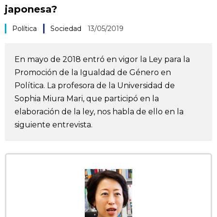
japonesa?
Vida
Política
Sociedad
13/05/2019
Guía de Japón
En mayo de 2018 entró en vigor la Ley para la
Vídeos e imágenes
Promoción de la Igualdad de Género en
Política. La profesora de la Universidad de
En profundidad
Sophia Miura Mari, que participó en la
elaboración de la ley, nos habla de ello en la
Más
siguiente entrevista.
Noticias
official SNS
Datos de Japón
Fragmentos de Japón