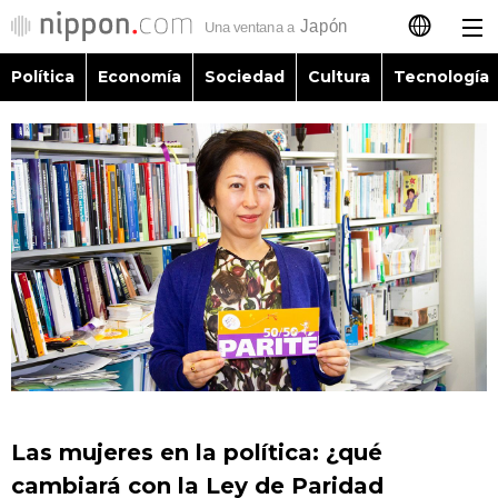
Política
Economía
Sociedad
Cultura
Tecnología
日本語
English
简体字
Política
繁體字
Economía
Français
Sociedad
العربية
Cultura
Русский
Las mujeres en la política: ¿qué
Tecnología
cambiará con la Ley de Paridad