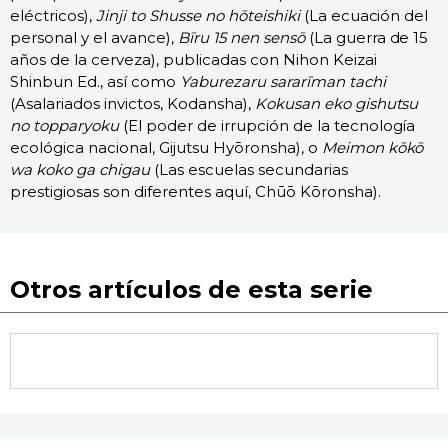
eléctricos),
Jinji to Shusse no hōteishiki
(La ecuación del
personal y el avance),
Bīru 15 nen sensō
(La guerra de 15
años de la cerveza), publicadas con Nihon Keizai
Shinbun Ed., así como
Yaburezaru sararīman tachi
(Asalariados invictos, Kodansha),
Kokusan eko gishutsu
no topparyoku
(El poder de irrupción de la tecnología
ecológica nacional, Gijutsu Hyōronsha), o
Meimon kōkō
wa koko ga chigau
(Las escuelas secundarias
prestigiosas son diferentes aquí, Chūō Kōronsha).
Otros artículos de esta serie