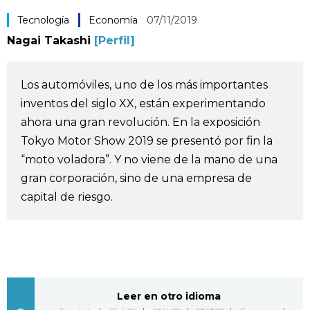
Vida
Tecnología
Economía
07/11/2019
Nagai Takashi
[Perfil]
Guía de Japón
Los automóviles, uno de los más importantes
Vídeos e imágenes
inventos del siglo XX, están experimentando
ahora una gran revolución. En la exposición
En profundidad
Tokyo Motor Show 2019 se presentó por fin la
“moto voladora”. Y no viene de la mano de una
Más
gran corporación, sino de una empresa de
capital de riesgo.
Noticias
official SNS
Datos de Japón
Fragmentos de Japón
Leer en otro idioma