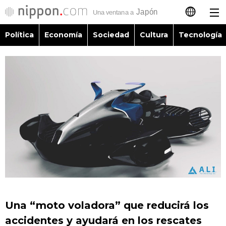
Política
Economía
Sociedad
Cultura
Tecnología
日本語
English
简体字
Política
繁體字
Economía
Français
Sociedad
العربية
Cultura
Русский
Una “moto voladora” que reducirá los
Tecnología
accidentes y ayudará en los rescates