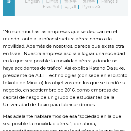
English
日本語
简体字
繁體字
Français
Español
العربية
Русский
Gente
Blog
“No son muchas las empresas que se dedican en el
mundo tanto a la infraestructura aérea como a la
Tokio
movilidad. Además de nosotros, parece que existe otra
en Israel. Nuestra empresa aspira a lograr una sociedad
en la que sea posible la movilidad aérea y donde no
Avisos
haya accidentes de tráfico”. Así explica Katano Daisuke,
presidente de A.L.I. Technologies (con sede en el distrito
tokiota de Minato) los objetivos con los que se fundó su
negocio, en septiembre de 2016, como empresa de
capital de riesgo de un grupo de estudiantes de la
Universidad de Tokio para fabricar drones.
Más adelante hablaremos de esa “sociedad en la que
sea posible la movilidad aérea”; por ahora,
concentrémonos en esa movilidad aérea a la que hace