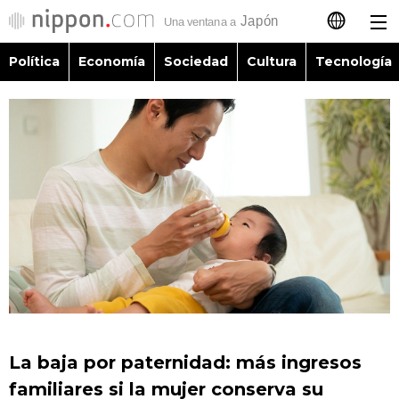
Política
Economía
Sociedad
Cultura
Tecnología
日本語
English
简体字
Política
繁體字
Economía
Français
Sociedad
العربية
Cultura
Русский
La baja por paternidad: más ingresos
Tecnología
familiares si la mujer conserva su