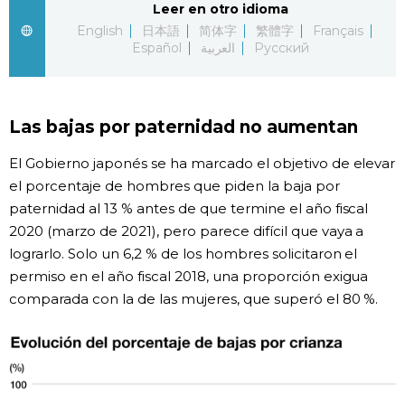
Leer en otro idioma
English
日本語
简体字
繁體字
Français
Gente
Español
العربية
Русский
Blog
Las bajas por paternidad no aumentan
Tokio
El Gobierno japonés se ha marcado el objetivo de elevar
el porcentaje de hombres que piden la baja por
Avisos
paternidad al 13 % antes de que termine el año fiscal
2020 (marzo de 2021), pero parece difícil que vaya a
lograrlo. Solo un 6,2 % de los hombres solicitaron el
permiso en el año fiscal 2018, una proporción exigua
comparada con la de las mujeres, que superó el 80 %.