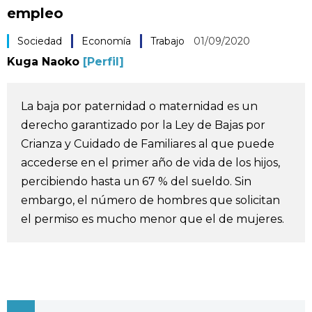
empleo
Vida
Sociedad
Economía
Trabajo
01/09/2020
Guía de Japón
Kuga Naoko
[Perfil]
Vídeos e imágenes
La baja por paternidad o maternidad es un
derecho garantizado por la Ley de Bajas por
En profundidad
Crianza y Cuidado de Familiares al que puede
accederse en el primer año de vida de los hijos,
Más
percibiendo hasta un 67 % del sueldo. Sin
embargo, el número de hombres que solicitan
Noticias
el permiso es mucho menor que el de mujeres.
official SNS
Datos de Japón
Fragmentos de Japón