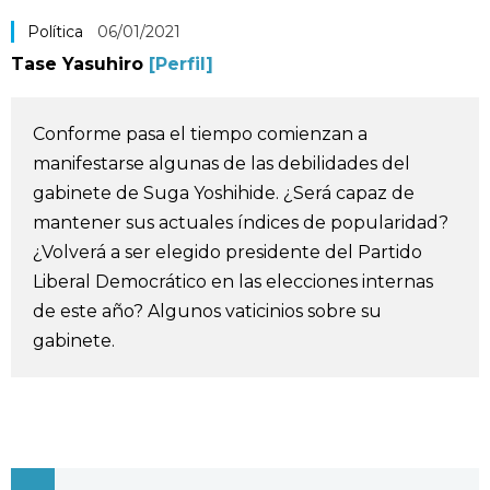
Vida
Política
06/01/2021
Tase Yasuhiro
[Perfil]
Guía de Japón
Conforme pasa el tiempo comienzan a
Vídeos e imágenes
manifestarse algunas de las debilidades del
gabinete de Suga Yoshihide. ¿Será capaz de
En profundidad
mantener sus actuales índices de popularidad?
¿Volverá a ser elegido presidente del Partido
Más
Liberal Democrático en las elecciones internas
de este año? Algunos vaticinios sobre su
gabinete.
Noticias
official SNS
Datos de Japón
Fragmentos de Japón