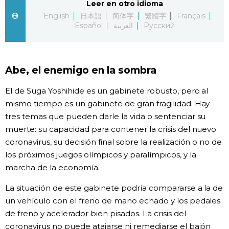
Leer en otro idioma
English
日本語
简体字
繁體字
Français
Gente
Español
العربية
Русский
Blog
Abe, el enemigo en la sombra
Tokio
El de Suga Yoshihide es un gabinete robusto, pero al
mismo tiempo es un gabinete de gran fragilidad. Hay
Avisos
tres temas que pueden darle la vida o sentenciar su
muerte: su capacidad para contener la crisis del nuevo
coronavirus, su decisión final sobre la realización o no de
los próximos juegos olímpicos y paralímpicos, y la
marcha de la economía.
La situación de este gabinete podría compararse a la de
un vehículo con el freno de mano echado y los pedales
de freno y acelerador bien pisados. La crisis del
coronavirus no puede atajarse ni remediarse el bajón