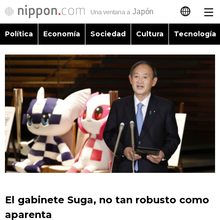
Política
Economía
Sociedad
Cultura
Tecnología
日本語
English
简体字
Política
繁體字
Economía
Français
Sociedad
العربية
Cultura
Русский
El gabinete Suga, no tan robusto como
Tecnología
aparenta