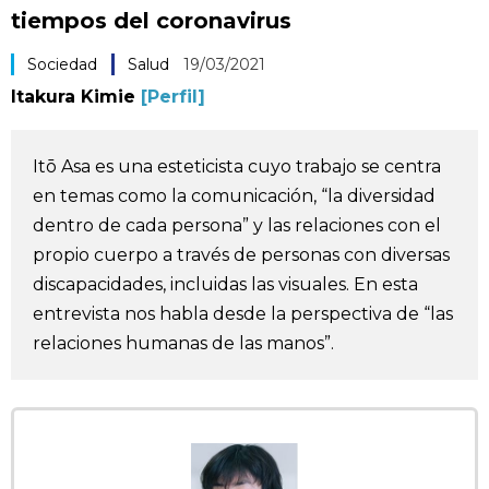
tiempos del coronavirus
Vida
Sociedad
Salud
19/03/2021
Guía de Japón
Itakura Kimie
[Perfil]
Vídeos e imágenes
Itō Asa es una esteticista cuyo trabajo se centra
en temas como la comunicación, “la diversidad
En profundidad
dentro de cada persona” y las relaciones con el
propio cuerpo a través de personas con diversas
Más
discapacidades, incluidas las visuales. En esta
entrevista nos habla desde la perspectiva de “las
Noticias
relaciones humanas de las manos”.
official SNS
Datos de Japón
Fragmentos de Japón