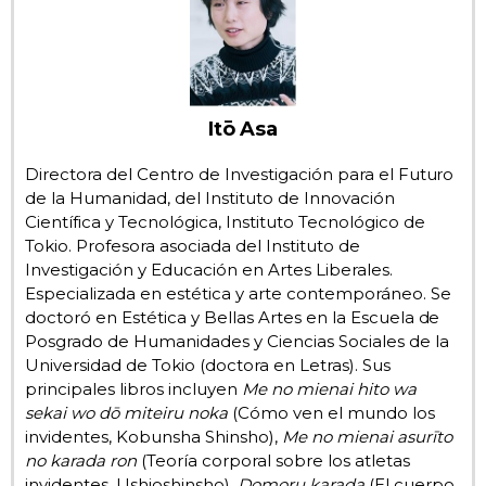
Gente
Blog
Itō Asa
Tokio
Directora del Centro de Investigación para el Futuro
de la Humanidad, del Instituto de Innovación
Científica y Tecnológica, Instituto Tecnológico de
Avisos
Tokio. Profesora asociada del Instituto de
Investigación y Educación en Artes Liberales.
Especializada en estética y arte contemporáneo. Se
doctoró en Estética y Bellas Artes en la Escuela de
Posgrado de Humanidades y Ciencias Sociales de la
Universidad de Tokio (doctora en Letras). Sus
principales libros incluyen
Me no mienai hito wa
sekai wo dō miteiru noka
(Cómo ven el mundo los
invidentes, Kobunsha Shinsho),
Me no mienai asurīto
no karada ron
(Teoría corporal sobre los atletas
invidentes, Ushioshinsho),
Domoru karada
(El cuerpo