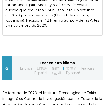
tartamudo, Igaku-Shoin) y
Kioku suru karada
(El
cuerpo que recuerda, Shunjūsha), etc. En octubre
de 2020 publicó
Te no rinri
(Ética de las manos,
Kodansha). Recibió el 42 Premio Suntory de las Artes
en noviembre de 2020.
Leer en otro idioma
English
日本語
简体字
繁體字
Français
Español
العربية
Русский
En febrero de 2020, el Instituto Tecnológico de Tokio
inauguró su Centro de Investigación para el Futuro de la
Humanidad. En esta época en que la evolución de la