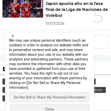
Japón apunta alto en la fase
5
final de la Liga de Naciones de
Voleibol
31/07/2026
More in this series
Etiquetas destacadas
cultura
vida
gastronomía
sociedad
cortesía
genkan
tradiciones
costumbres
comida
gastronomía japonesa