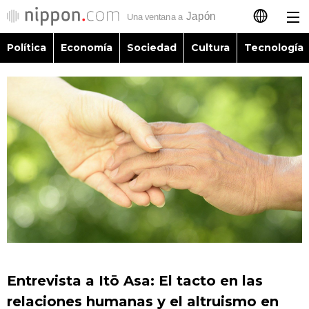
Política
Economía
Sociedad
Cultura
Tecnología
日本語
English
简体字
Política
繁體字
Economía
Français
Sociedad
العربية
Cultura
Русский
Entrevista a Itō Asa: El tacto en las
Tecnología
relaciones humanas y el altruismo en