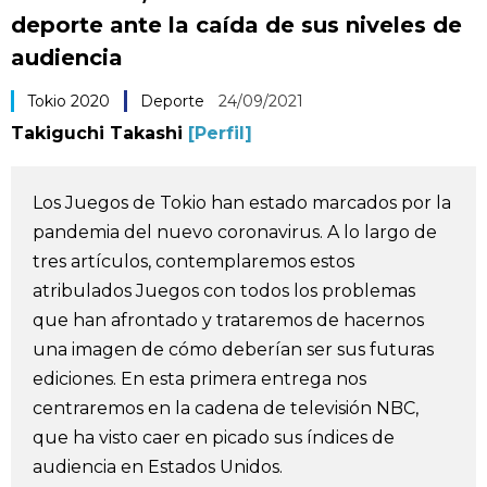
deporte ante la caída de sus niveles de
Vida
audiencia
Guía de Japón
Tokio 2020
Deporte
24/09/2021
Takiguchi Takashi
[Perfil]
Vídeos e imágenes
Los Juegos de Tokio han estado marcados por la
En profundidad
pandemia del nuevo coronavirus. A lo largo de
tres artículos, contemplaremos estos
Más
atribulados Juegos con todos los problemas
que han afrontado y trataremos de hacernos
Noticias
official SNS
una imagen de cómo deberían ser sus futuras
ediciones. En esta primera entrega nos
Datos de Japón
centraremos en la cadena de televisión NBC,
que ha visto caer en picado sus índices de
Fragmentos de Japón
audiencia en Estados Unidos.