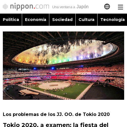
Política
Economía
Sociedad
Cultura
Tecnología
日本語
English
简体字
Política
繁體字
Economía
Français
Sociedad
العربية
Cultura
Русский
Los problemas de los JJ. OO. de Tokio 2020
Tecnología
Tokio 2020, a examen: la fiesta del