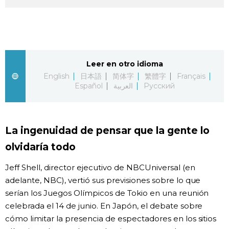
Gente
Blog
Leer en otro idioma
English
日本語
简体字
繁體字
Français
Tokio
Español
العربية
Русский
Avisos
La ingenuidad de pensar que la gente lo
olvidaría todo
Jeff Shell, director ejecutivo de NBCUniversal (en
adelante, NBC), vertió sus previsiones sobre lo que
serían los Juegos Olímpicos de Tokio en una reunión
celebrada el 14 de junio. En Japón, el debate sobre
cómo limitar la presencia de espectadores en los sitios