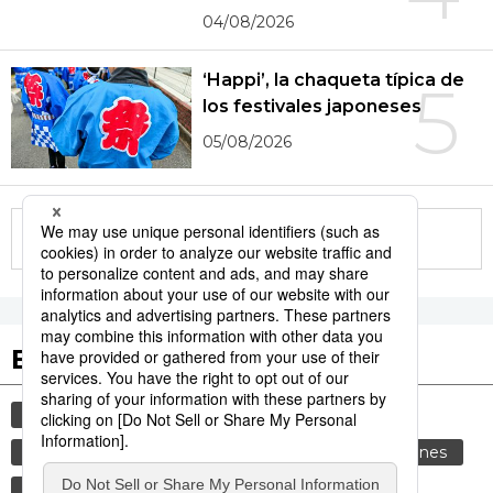
04/08/2026
‘Happi’, la chaqueta típica de
5
los festivales japoneses
05/08/2026
More in this series
Etiquetas destacadas
cultura
gastronomía
comida
vida
sociedad
alimentos
cortesía
tradiciones
genkan
costumbres