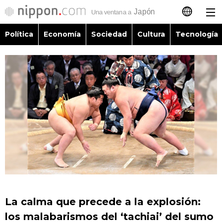
Política
Economía
Sociedad
Cultura
Tecnología
日本語
English
简体字
Política
繁體字
Economía
Français
Sociedad
العربية
Cultura
Русский
La calma que precede a la explosión:
Tecnología
los malabarismos del ‘tachiai’ del sumo