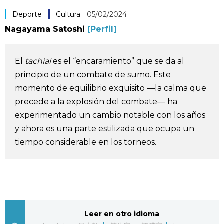
Vida
Deporte
Cultura
05/02/2024
Nagayama Satoshi
[Perfil]
Guía de Japón
El
tachiai
es el “encaramiento” que se da al
Vídeos e imágenes
principio de un combate de sumo. Este
momento de equilibrio exquisito —la calma que
En profundidad
precede a la explosión del combate— ha
experimentado un cambio notable con los años
Más
y ahora es una parte estilizada que ocupa un
tiempo considerable en los torneos.
Noticias
official SNS
Datos de Japón
Fragmentos de Japón
Leer en otro idioma