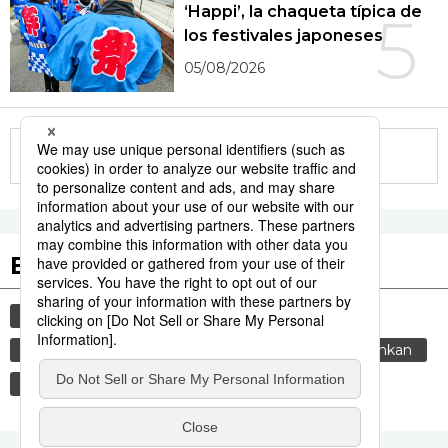
‘Happi’, la chaqueta típica de
5
los festivales japoneses
05/08/2026
More in this series
Etiquetas destacadas
cultura
gastronomía
vida
comida
cortesía
costumbres
tradiciones
genkan
sociedad
gastronomía japonesa