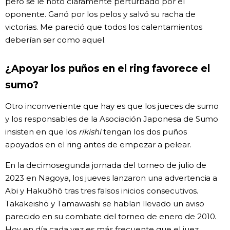
pero se le notó claramente perturbado por el
oponente. Ganó por los pelos y salvó su racha de
victorias. Me pareció que todos los calentamientos
deberían ser como aquel.
¿Apoyar los puños en el ring favorece el
sumo?
Otro inconveniente que hay es que los jueces de sumo
y los responsables de la Asociación Japonesa de Sumo
insisten en que los
rikishi
tengan los dos puños
apoyados en el ring antes de empezar a pelear.
En la decimosegunda jornada del torneo de julio de
2023 en Nagoya, los jueves lanzaron una advertencia a
Abi y Hakuōhō tras tres falsos inicios consecutivos.
Takakeishō y Tamawashi se habían llevado un aviso
parecido en su combate del torneo de enero de 2010.
Hoy en día cada vez es más frecuente que el juez