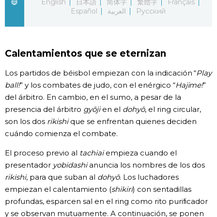
English
日本語
简体字
繁體字
Français
Español
العربية
Русский
Gente
Blog
Calentamientos que se eternizan
Tokio
Los partidos de béisbol empiezan con la indicación “
Play
ball!
” y los combates de judo, con el enérgico “
Hajime!
”
del árbitro. En cambio, en el sumo, a pesar de la
Avisos
presencia del árbitro
gyōji
en el
dohyō
, el ring circular,
son los dos
rikishi
que se enfrentan quienes deciden
cuándo comienza el combate.
El proceso previo al
tachiai
empieza cuando el
presentador
yobidashi
anuncia los nombres de los dos
rikishi
, para que suban al
dohyō
. Los luchadores
empiezan el calentamiento (
shikiri
) con sentadillas
profundas, esparcen sal en el ring como rito purificador
y se observan mutuamente. A continuación, se ponen