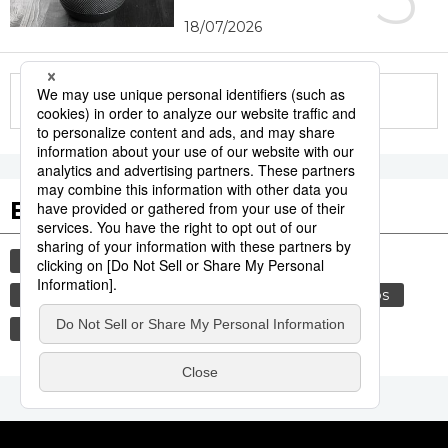
18/07/2026
More in this series
Etiquetas destacadas
cultura
gastronomía
vida
comida
gastronomía japonesa
modales
alimentos
cortesía
costumbres
tradiciones