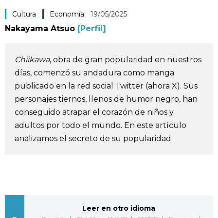
Vida
Cultura
Economía
19/05/2025
Nakayama Atsuo
[Perfil]
Guía de Japón
Chiikawa
, obra de gran popularidad en nuestros
Vídeos e imágenes
días, comenzó su andadura como manga
publicado en la red social Twitter (ahora X). Sus
En profundidad
personajes tiernos, llenos de humor negro, han
conseguido atrapar el corazón de niños y
Más
adultos por todo el mundo. En este artículo
analizamos el secreto de su popularidad.
Noticias
official SNS
Datos de Japón
Fragmentos de Japón
Leer en otro idioma