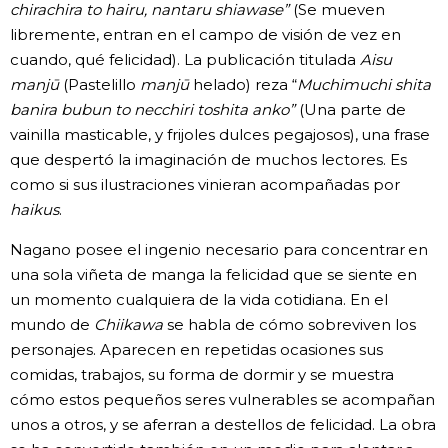
chirachira to hairu, nantaru shiawase”
(Se mueven
libremente, entran en el campo de visión de vez en
cuando, qué felicidad). La publicación titulada
Aisu
manjū
(Pastelillo
manjū
helado) reza “
Muchimuchi shita
banira bubun to necchiri toshita anko”
(Una parte de
vainilla masticable, y frijoles dulces pegajosos), una frase
que despertó la imaginación de muchos lectores. Es
como si sus ilustraciones vinieran acompañadas por
haikus
.
Nagano posee el ingenio necesario para concentrar en
una sola viñeta de manga la felicidad que se siente en
un momento cualquiera de la vida cotidiana. En el
mundo de
Chiikawa
se habla de cómo sobreviven los
personajes. Aparecen en repetidas ocasiones sus
comidas, trabajos, su forma de dormir y se muestra
cómo estos pequeños seres vulnerables se acompañan
unos a otros, y se aferran a destellos de felicidad. La obra