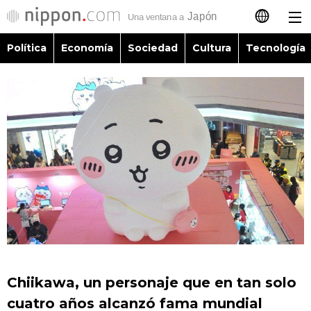
Política
Economía
Sociedad
Cultura
Tecnología
日本語
English
简体字
Política
繁體字
Economía
Français
Sociedad
العربية
Cultura
Русский
Chiikawa, un personaje que en tan solo
Tecnología
cuatro años alcanzó fama mundial