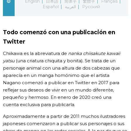
English
日本語
简体字
繁體字
Français
Español
العربية
Русский
Gente
Blog
Todo comenzó con una publicación en
Twitter
Tokio
Chiikawa es la abreviatura de
nanka chiisakute kawaii
yatsu
(una criatura chiquita y bonita). Se trata de un
Avisos
personaje animal con una altura de dos cabezas que
aparecía en un manga homónimo que el artista
Nagano comenzó a publicar en Twitter en 2017 para
reflejar sus deseos de vivir en un mundo diferente,
pequeño y hermoso. En enero de 2020 creó una
cuenta exclusiva para publicarla.
Aproximadamente a partir de 2011 muchos ilustradores
japoneses comenzaron a publicar sus personajes o sus
obras de manga en las redes sociales. A la par de que se