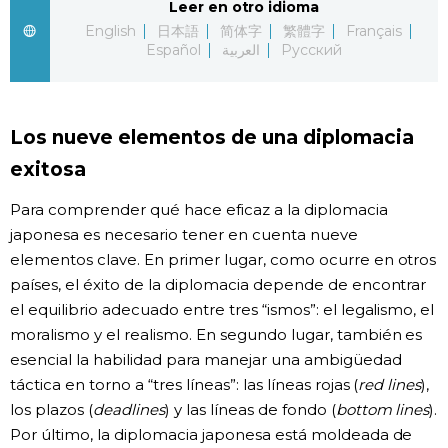
Leer en otro idioma
English
日本語
简体字
繁體字
Français
Gente
Español
العربية
Русский
Blog
Los nueve elementos de una diplomacia
Tokio
exitosa
Avisos
Para comprender qué hace eficaz a la diplomacia
japonesa es necesario tener en cuenta nueve
elementos clave. En primer lugar, como ocurre en otros
países, el éxito de la diplomacia depende de encontrar
el equilibrio adecuado entre tres “ismos”: el legalismo, el
moralismo y el realismo. En segundo lugar, también es
esencial la habilidad para manejar una ambigüedad
táctica en torno a “tres líneas”: las líneas rojas (
red lines
),
los plazos (
deadlines
) y las líneas de fondo (
bottom lines
).
Por último, la diplomacia japonesa está moldeada de