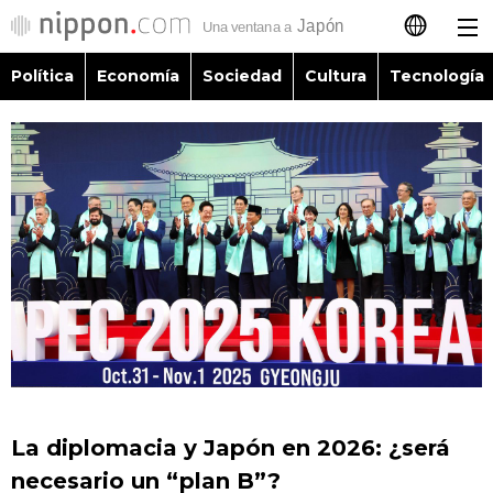
Política
Economía
Sociedad
Cultura
Tecnología
日本語
English
简体字
Política
繁體字
Economía
Français
Sociedad
العربية
Cultura
Русский
La diplomacia y Japón en 2026: ¿será
Tecnología
necesario un “plan B”?