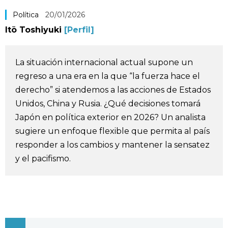
Vida
Política
20/01/2026
Itō Toshiyuki
[Perfil]
Guía de Japón
La situación internacional actual supone un
Vídeos e imágenes
regreso a una era en la que “la fuerza hace el
derecho” si atendemos a las acciones de Estados
En profundidad
Unidos, China y Rusia. ¿Qué decisiones tomará
Japón en política exterior en 2026? Un analista
Más
sugiere un enfoque flexible que permita al país
responder a los cambios y mantener la sensatez
y el pacifismo.
Noticias
official SNS
Datos de Japón
Fragmentos de Japón