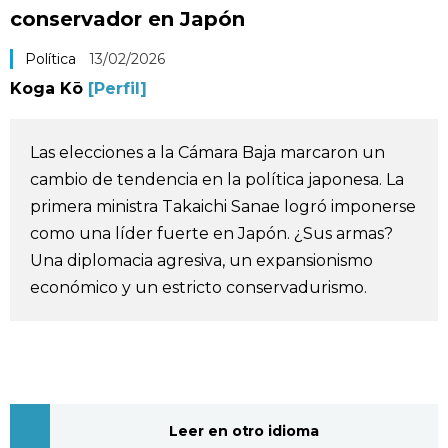
conservador en Japón
Vida
Política
13/02/2026
Guía de Japón
Koga Kō
[Perfil]
Vídeos e imágenes
Las elecciones a la Cámara Baja marcaron un
cambio de tendencia en la política japonesa. La
En profundidad
primera ministra Takaichi Sanae logró imponerse
como una líder fuerte en Japón. ¿Sus armas?
Más
Una diplomacia agresiva, un expansionismo
económico y un estricto conservadurismo.
Noticias
official SNS
Datos de Japón
Fragmentos de Japón
Leer en otro idioma