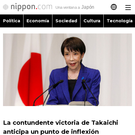
Política
Economía
Sociedad
Cultura
Tecnología
日本語
English
简体字
Política
繁體字
Economía
Français
Sociedad
العربية
Cultura
Русский
La contundente victoria de Takaichi
Tecnología
anticipa un punto de inflexión