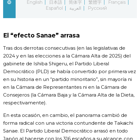
English
日本語
简体字
繁體字
Français
Español
العربية
Русский
Gente
Blog
El “efecto Sanae” arrasa
Tokio
Tras dos derrotas consecutivas (en las legislativas de
2024 y en las elecciones a la Cámara Alta de 2025) del
gabinete de Ishiba Shigeru, el Partido Liberal
Avisos
Democrático (PLD) se había convertido por primera vez
en su historia en un “partido minoritario”, sin mayoría ni
en la Cámara de Representantes ni en la Cámara de
Consejeros (la Cámara Baja y la Cámara Alta de la Dieta,
respectivamente).
En esta ocasión, en cambio, el panorama cambió de
forma radical con una victoria contundente de Takaichi
Sanae. El Partido Liberal Democrático arrasó en todo
Japón al hacerse con los 316 escaños a su alcance, con