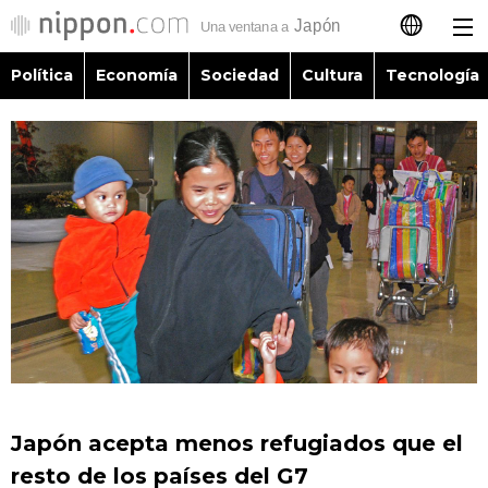
Política
Economía
Sociedad
Cultura
Tecnología
日本語
English
简体字
Política
繁體字
Economía
Français
Sociedad
العربية
Cultura
Русский
Japón acepta menos refugiados que el
Tecnología
resto de los países del G7