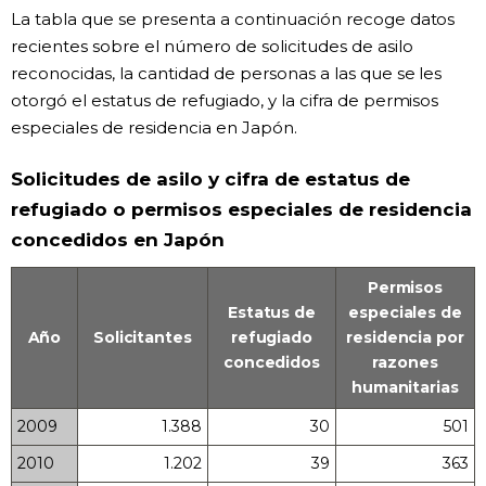
La tabla que se presenta a continuación recoge datos
Gente
recientes sobre el número de solicitudes de asilo
reconocidas, la cantidad de personas a las que se les
otorgó el estatus de refugiado, y la cifra de permisos
Blog
especiales de residencia en Japón.
Tokio
Solicitudes de asilo y cifra de estatus de
refugiado o permisos especiales de residencia
Avisos
concedidos en Japón
Permisos
Estatus de
especiales de
Año
Solicitantes
refugiado
residencia por
concedidos
razones
humanitarias
2009
1.388
30
501
2010
1.202
39
363