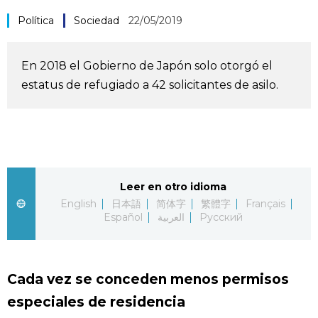
Vida
Política
Sociedad
22/05/2019
Guía de Japón
En 2018 el Gobierno de Japón solo otorgó el
estatus de refugiado a 42 solicitantes de asilo.
Vídeos e imágenes
En profundidad
Más
Leer en otro idioma
English
日本語
简体字
繁體字
Français
Español
العربية
Русский
Noticias
official SNS
Datos de Japón
Cada vez se conceden menos permisos
especiales de residencia
Fragmentos de Japón