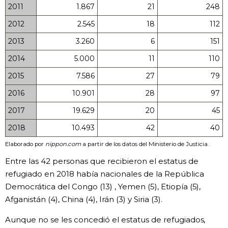
2011
1.867
21
248
2012
2.545
18
112
2013
3.260
6
151
2014
5.000
11
110
2015
7.586
27
79
2016
10.901
28
97
2017
19.629
20
45
2018
10.493
42
40
Elaborado por
nippon.com
a partir de los datos del Ministerio de Justicia.
Entre las 42 personas que recibieron el estatus de
refugiado en 2018 había nacionales de la República
Democrática del Congo (13) , Yemen (5), Etiopía (5),
Afganistán (4), China (4), Irán (3) y Siria (3).
Aunque no se les concedió el estatus de refugiados,