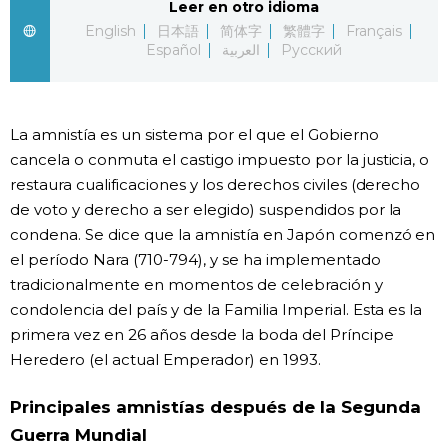
Leer en otro idioma
English
日本語
简体字
繁體字
Français
Gente
Español
العربية
Русский
Blog
La amnistía es un sistema por el que el Gobierno
Tokio
cancela o conmuta el castigo impuesto por la justicia, o
restaura cualificaciones y los derechos civiles (derecho
Avisos
de voto y derecho a ser elegido) suspendidos por la
condena. Se dice que la amnistía en Japón comenzó en
el período Nara (710-794), y se ha implementado
tradicionalmente en momentos de celebración y
condolencia del país y de la Familia Imperial. Esta es la
primera vez en 26 años desde la boda del Príncipe
Heredero (el actual Emperador) en 1993.
Principales amnistías después de la Segunda
Guerra Mundial