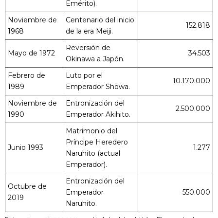
Emérito).
Noviembre de
Centenario del inicio
152.818
1968
de la era Meiji.
Reversión de
Mayo de 1972
34.503
Okinawa a Japón.
Febrero de
Luto por el
10.170.000
1989
Emperador Shōwa.
Noviembre de
Entronización del
2.500.000
1990
Emperador Akihito.
Matrimonio del
Príncipe Heredero
Junio ​​1993
1.277
Naruhito (actual
Emperador).
Entronización del
Octubre de
Emperador
550.000
2019
Naruhito.