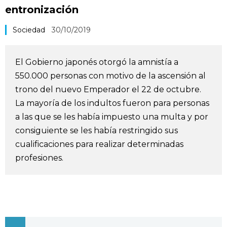
entronización
Vida
Sociedad
30/10/2019
Guía de Japón
El Gobierno japonés otorgó la amnistía a
Vídeos e imágenes
550.000 personas con motivo de la ascensión al
trono del nuevo Emperador el 22 de octubre.
En profundidad
La mayoría de los indultos fueron para personas
a las que se les había impuesto una multa y por
Más
consiguiente se les había restringido sus
cualificaciones para realizar determinadas
profesiones.
Noticias
official SNS
Datos de Japón
Fragmentos de Japón