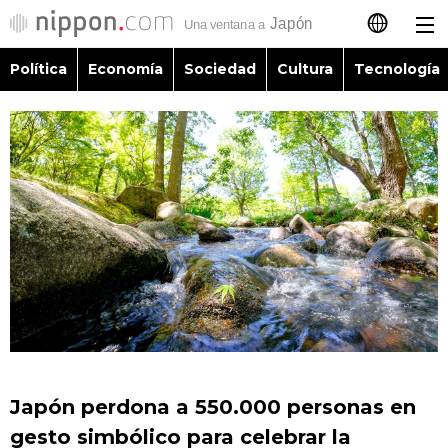
Política
Economía
Sociedad
Cultura
Tecnología
日本語
English
简体字
Política
繁體字
Economía
Français
Sociedad
العربية
Cultura
Русский
Japón perdona a 550.000 personas en
Tecnología
gesto simbólico para celebrar la