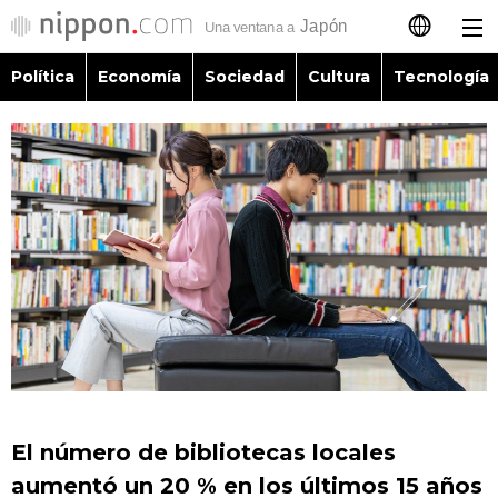
Política
Economía
Sociedad
Cultura
Tecnología
日本語
English
简体字
Política
繁體字
Economía
Français
Sociedad
العربية
Cultura
Русский
El número de bibliotecas locales
Tecnología
aumentó un 20 % en los últimos 15 años