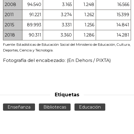
2008
94.540
3.165
1.248
16.566
2011
91.221
3.274
1.262
15.399
2015
89.993
3.331
1.256
14.841
2018
90.311
3.360
1.286
14.281
Fuente: Estadísticas de Educación Social del Ministerio de Educación, Cultura,
Deportes, Ciencia y Tecnología.
Fotografía del encabezado: (En Dehors / PIXTA)
Etiquetas
Enseñanza
Bibliotecas
Educación