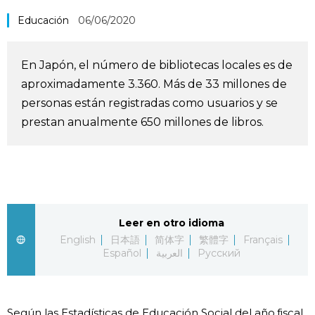
Vida
Educación
06/06/2020
Guía de Japón
En Japón, el número de bibliotecas locales es de
aproximadamente 3.360. Más de 33 millones de
Vídeos e imágenes
personas están registradas como usuarios y se
prestan anualmente 650 millones de libros.
En profundidad
Más
Noticias
Leer en otro idioma
official SNS
English
日本語
简体字
繁體字
Français
Español
العربية
Русский
Datos de Japón
Fragmentos de Japón
Según las Estadísticas de Educación Social del año fiscal