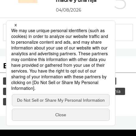
5
madre y una hija
04/08/2026
More in this series
Etiquetas destacadas
vida
cultura
economía
shinkansen
maglev
tren de alta velocidad
gastronomía
cortesía
comida
costumbres