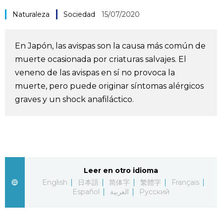
Vida
Naturaleza
Sociedad
15/07/2020
Guía de Japón
En Japón, las avispas son la causa más común de
muerte ocasionada por criaturas salvajes. El
Vídeos e imágenes
veneno de las avispas en sí no provoca la
muerte, pero puede originar síntomas alérgicos
En profundidad
graves y un shock anafiláctico.
Más
Noticias
official SNS
Leer en otro idioma
English
日本語
简体字
繁體字
Français
Datos de Japón
Español
العربية
Русский
Fragmentos de Japón