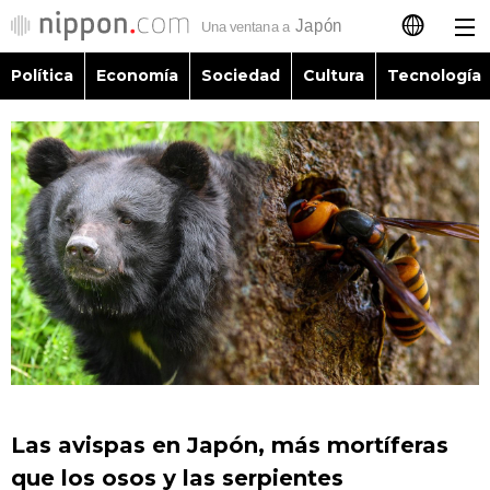
Política
Economía
Sociedad
Cultura
Tecnología
日本語
English
简体字
Política
繁體字
Economía
Français
Sociedad
العربية
Cultura
Русский
Las avispas en Japón, más mortíferas
Tecnología
que los osos y las serpientes