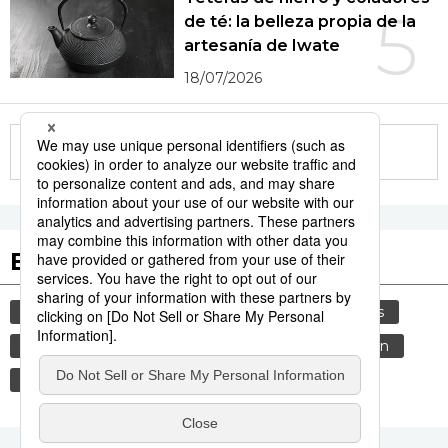
5
de té: la belleza propia de la
artesanía de Iwate
18/07/2026
More in this series
Etiquetas destacadas
cultura
vida
gastronomía
tradiciones
cortesía
costumbres
comida
genkan
sociedad
miso