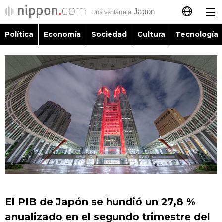
Política
Economía
Sociedad
Cultura
Tecnología
日本語
English
简体字
Política
繁體字
Economía
Français
Sociedad
العربية
Cultura
Русский
El PIB de Japón se hundió un 27,8 %
Tecnología
anualizado en el segundo trimestre del