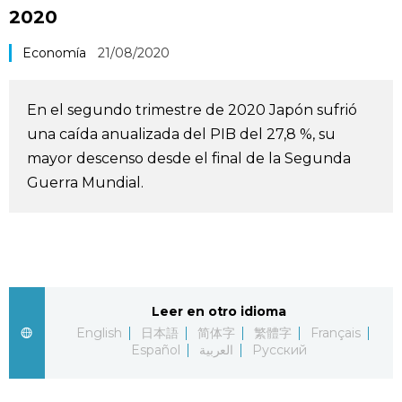
2020
Vida
Economía
21/08/2020
Guía de Japón
En el segundo trimestre de 2020 Japón sufrió
Vídeos e imágenes
una caída anualizada del PIB del 27,8 %, su
mayor descenso desde el final de la Segunda
En profundidad
Guerra Mundial.
Más
Noticias
official SNS
Leer en otro idioma
Datos de Japón
English
日本語
简体字
繁體字
Français
Español
العربية
Русский
Fragmentos de Japón