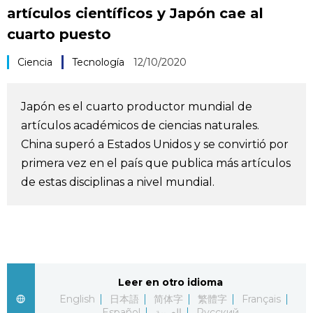
artículos científicos y Japón cae al
Vida
cuarto puesto
Guía de Japón
Ciencia
Tecnología
12/10/2020
Vídeos e imágenes
Japón es el cuarto productor mundial de
artículos académicos de ciencias naturales.
En profundidad
China superó a Estados Unidos y se convirtió por
primera vez en el país que publica más artículos
Más
de estas disciplinas a nivel mundial.
Noticias
official SNS
Datos de Japón
Leer en otro idioma
Fragmentos de Japón
English
日本語
简体字
繁體字
Français
Español
العربية
Русский