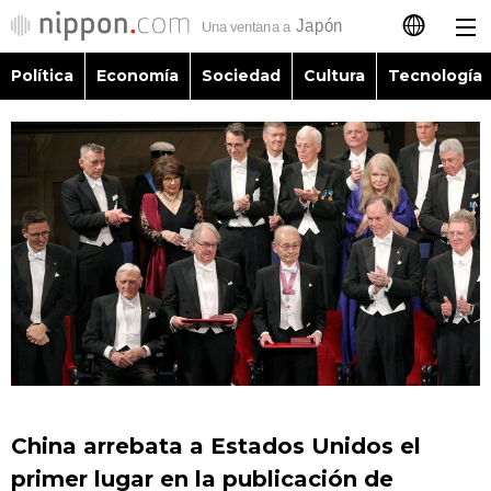
Política
Economía
Sociedad
Cultura
Tecnología
日本語
English
简体字
Política
繁體字
Economía
Français
Sociedad
العربية
Cultura
Русский
China arrebata a Estados Unidos el
Tecnología
primer lugar en la publicación de