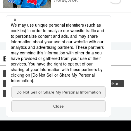
05/08/2026
More in this series
Etiquetas destacadas
cultura
gastronomía
vida
cortesía
comida
tradiciones
costumbres
genkan
gastronomía japonesa
sociedad