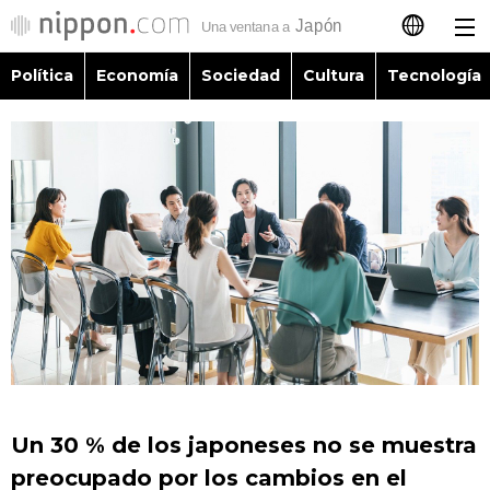
Política
Economía
Sociedad
Cultura
Tecnología
日本語
English
简体字
Política
繁體字
Economía
Français
Sociedad
العربية
Cultura
Русский
Un 30 % de los japoneses no se muestra
Tecnología
preocupado por los cambios en el