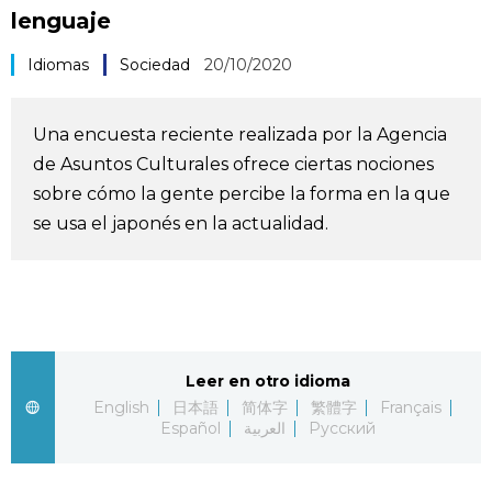
lenguaje
Vida
Idiomas
Sociedad
20/10/2020
Guía de Japón
Una encuesta reciente realizada por la Agencia
Vídeos e imágenes
de Asuntos Culturales ofrece ciertas nociones
sobre cómo la gente percibe la forma en la que
En profundidad
se usa el japonés en la actualidad.
Más
Noticias
official SNS
Leer en otro idioma
Datos de Japón
English
日本語
简体字
繁體字
Français
Español
العربية
Русский
Fragmentos de Japón