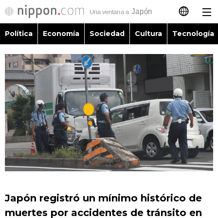
Política
Economía
Sociedad
Cultura
Tecnología
日本語
English
简体字
Política
繁體字
Economía
Français
Sociedad
العربية
Cultura
Русский
Japón registró un mínimo histórico de
Tecnología
muertes por accidentes de tránsito en