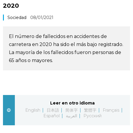
2020
Vida
Sociedad
08/01/2021
Guía de Japón
El número de fallecidos en accidentes de
Vídeos e imágenes
carretera en 2020 ha sido el más bajo registrado.
La mayoría de los fallecidos fueron personas de
En profundidad
65 años o mayores.
Más
Noticias
official SNS
Leer en otro idioma
Datos de Japón
English
日本語
简体字
繁體字
Français
Español
العربية
Русский
Fragmentos de Japón