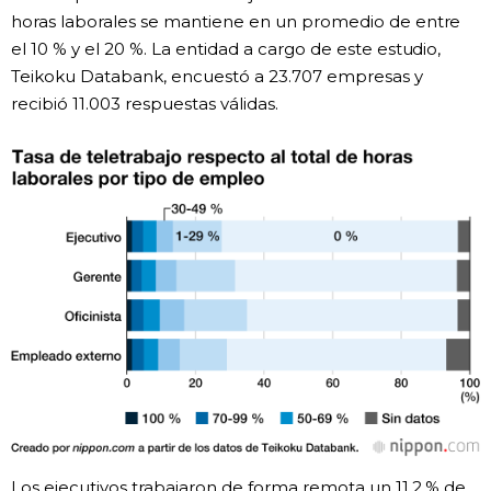
horas laborales se mantiene en un promedio de entre
Gente
el 10 % y el 20 %. La entidad a cargo de este estudio,
Teikoku Databank, encuestó a 23.707 empresas y
Blog
recibió 11.003 respuestas válidas.
Tokio
Avisos
Los ejecutivos trabajaron de forma remota un 11,2 % de