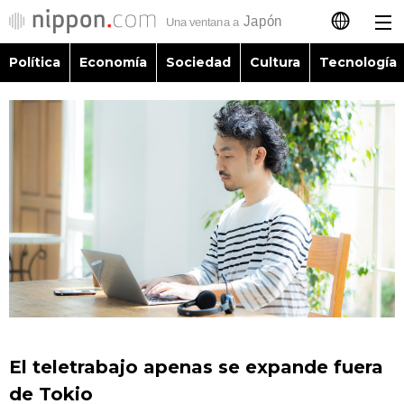
Política
Economía
Sociedad
Cultura
Tecnología
日本語
English
简体字
Política
繁體字
Economía
Français
Sociedad
العربية
Cultura
Русский
El teletrabajo apenas se expande fuera
Tecnología
de Tokio