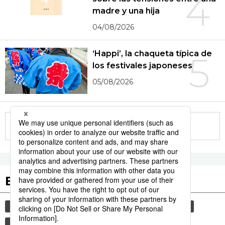
4
madre y una hija
04/08/2026
‘Happi’, la chaqueta típica de
5
los festivales japoneses
05/08/2026
More in this series
Etiquetas destacadas
cultura
sociedad
gastronomía
vida
comida
historia
jiji press
turismo