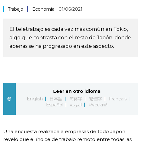
Vida
Trabajo
Economía
01/06/2021
Guía de Japón
El teletrabajo es cada vez más común en Tokio,
algo que contrasta con el resto de Japón, donde
Vídeos e imágenes
apenas se ha progresado en este aspecto.
En profundidad
Más
Leer en otro idioma
Noticias
English
日本語
简体字
繁體字
Français
official SNS
Español
العربية
Русский
Datos de Japón
Una encuesta realizada a empresas de todo Japón
Fragmentos de Japón
reveló que el índice de trabajo remoto entre todas las