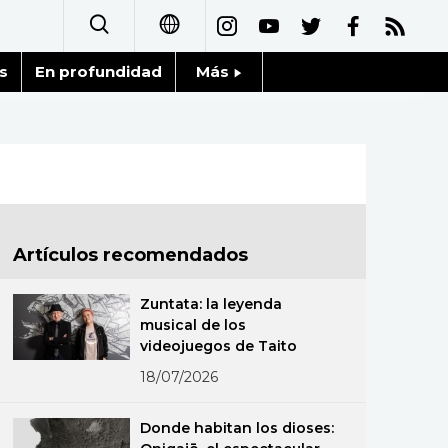
s
En profundidad
Más
日本語
Noticias
English
Datos de Japón
简体字
Fragmentos de Japón
繁體字
Artículos recomendados
Gente
Français
Zuntata: la leyenda
Blog
musical de los
العربية
videojuegos de Taito
Tokio
18/07/2026
Русский
Avisos
Donde habitan los dioses: