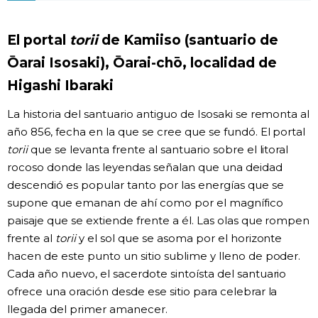
Gente
El portal
torii
de Kamiiso (santuario de
Ōarai Isosaki), Ōarai-chō, localidad de
Blog
Higashi Ibaraki
Tokio
La historia del santuario antiguo de Isosaki se remonta al
año 856, fecha en la que se cree que se fundó. El portal
Avisos
torii
que se levanta frente al santuario sobre el litoral
rocoso donde las leyendas señalan que una deidad
descendió es popular tanto por las energías que se
supone que emanan de ahí como por el magnífico
paisaje que se extiende frente a él. Las olas que rompen
frente al
torii
y el sol que se asoma por el horizonte
hacen de este punto un sitio sublime y lleno de poder.
Cada año nuevo, el sacerdote sintoísta del santuario
ofrece una oración desde ese sitio para celebrar la
llegada del primer amanecer.