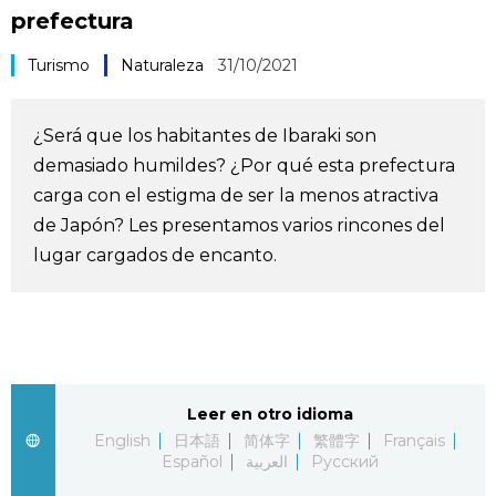
prefectura
Vida
Turismo
Naturaleza
31/10/2021
Guía de Japón
¿Será que los habitantes de Ibaraki son
Vídeos e imágenes
demasiado humildes? ¿Por qué esta prefectura
carga con el estigma de ser la menos atractiva
En profundidad
de Japón? Les presentamos varios rincones del
lugar cargados de encanto.
Más
Noticias
official SNS
Datos de Japón
Leer en otro idioma
English
日本語
简体字
繁體字
Français
Español
العربية
Русский
Fragmentos de Japón