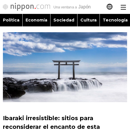
Política
Economía
Sociedad
Cultura
Tecnología
日本語
English
简体字
Política
繁體字
Economía
Français
Sociedad
العربية
Cultura
Русский
Ibaraki irresistible: sitios para
Tecnología
reconsiderar el encanto de esta