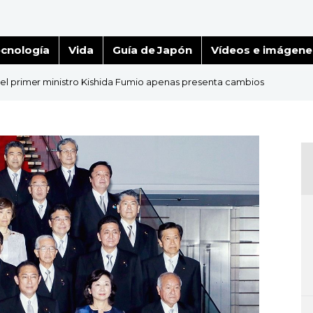
cnología
Vida
Guía de Japón
Vídeos e imágene
del primer ministro Kishida Fumio apenas presenta cambios