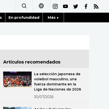
s
En profundidad
Más
日本語
Noticias
English
Datos de Japón
简体字
Fragmentos de Japón
繁體字
Artículos recomendados
Gente
Français
La selección japonesa de
Blog
voleibol masculino, una
العربية
fuerza dominante en la
Liga de Naciones de 2026
Tokio
Русский
30/07/2026
Avisos