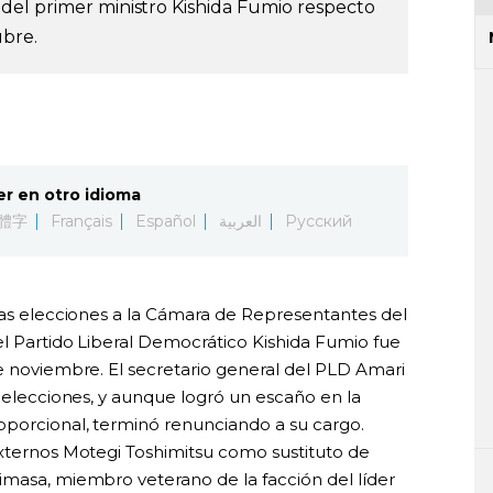
del primer ministro Kishida Fumio respecto
ubre.
er en otro idioma
體字
Français
Español
العربية
Русский
 las elecciones a la Cámara de Representantes del
el Partido Liberal Democrático Kishida Fumio fue
de noviembre. El secretario general del PLD Amari
s elecciones, y aunque logró un escaño en la
oporcional, terminó renunciando a su cargo.
Externos Motegi Toshimitsu como sustituto de
imasa, miembro veterano de la facción del líder