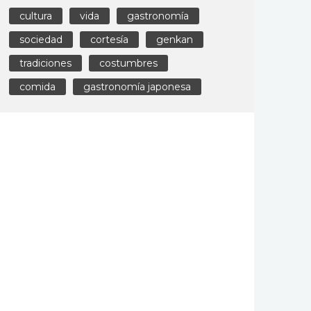
cultura
vida
gastronomía
sociedad
cortesía
genkan
tradiciones
costumbres
comida
gastronomía japonesa