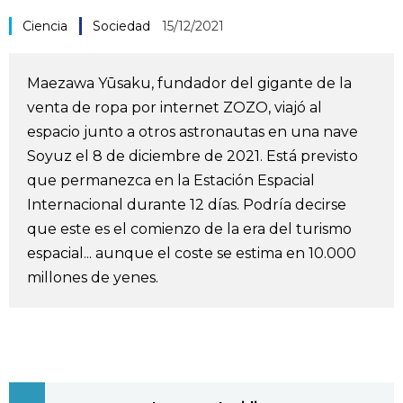
Vida
Ciencia
Sociedad
15/12/2021
Guía de Japón
Maezawa Yūsaku, fundador del gigante de la
venta de ropa por internet ZOZO, viajó al
Vídeos e imágenes
espacio junto a otros astronautas en una nave
Soyuz el 8 de diciembre de 2021. Está previsto
En profundidad
que permanezca en la Estación Espacial
Internacional durante 12 días. Podría decirse
que este es el comienzo de la era del turismo
Más
espacial... aunque el coste se estima en 10.000
millones de yenes.
Noticias
official SNS
Datos de Japón
Fragmentos de Japón