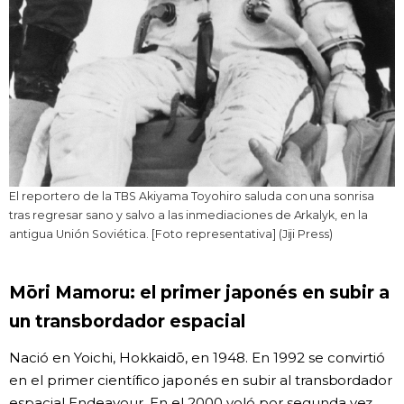
El reportero de la TBS Akiyama Toyohiro saluda con una sonrisa
tras regresar sano y salvo a las inmediaciones de Arkalyk, en la
antigua Unión Soviética. [Foto representativa] (Jiji Press)
Mōri Mamoru: el primer japonés en subir a
un transbordador espacial
Nació en Yoichi, Hokkaidō, en 1948. En 1992 se convirtió
en el primer científico japonés en subir al transbordador
espacial Endeavour. En el 2000 voló por segunda vez.