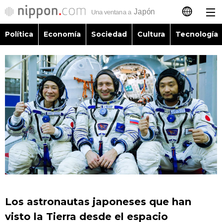
Política
Economía
Sociedad
Cultura
Tecnología
日本語
English
简体字
Política
繁體字
Economía
Français
Sociedad
العربية
Cultura
Русский
Los astronautas japoneses que han
Tecnología
visto la Tierra desde el espacio