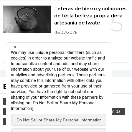
Teteras de hierro y coladores
5
de té: la belleza propia de la
artesanía de Iwate
18/07/2026
More in this series
Etiquetas destacadas
cultura
vida
gastronomía
cortesía
tradiciones
costumbres
genkan
comida
gastronomía japonesa
alimentos