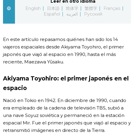
Leer en otro idioma
English
日本語
简体字
繁體字
Français
Gente
Español
العربية
Русский
Blog
En este artículo repasamos quiénes han sido los 14
Tokio
viajeros espaciales desde Akiyama Toyohiro, el primer
japonés que viajó al espacio en 1990, hasta el más
reciente, Maezawa Yūsaku.
Avisos
Akiyama Toyohiro: el primer japonés en el
espacio
Nació en Tokio en 1942. En diciembre de 1990, cuando
era empleado de la cadena de televisión TBS, subió a
una nave Soyuz soviética y permaneció en la estación
espacial Mir. Fue el primer japonés que viajó al espacio y
retransmitió imágenes en directo de la Tierra.