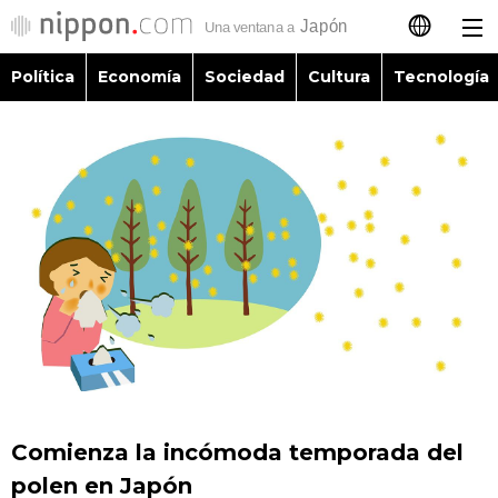
Política
Economía
Sociedad
Cultura
Tecnología
日本語
English
简体字
Política
繁體字
Economía
Français
Sociedad
العربية
Cultura
Русский
Comienza la incómoda temporada del
Tecnología
polen en Japón