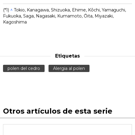
(*1)
^
Tokio, Kanagawa, Shizuoka, Ehime, Kōchi, Yamaguchi,
Fukuoka, Saga, Nagasaki, Kumamoto, Ōita, Miyazaki,
Kagoshima
Etiquetas
polen del cedro
Alergia al polen
Otros artículos de esta serie