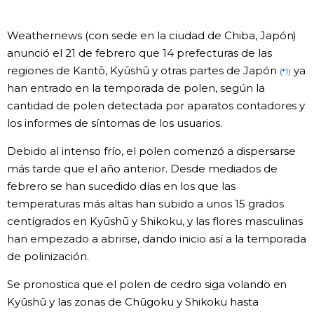
Gente
Weathernews (con sede en la ciudad de Chiba, Japón)
anunció el 21 de febrero que 14 prefecturas de las
Blog
regiones de Kantō, Kyūshū y otras partes de Japón
ya
(*1)
han entrado en la temporada de polen, según la
cantidad de polen detectada por aparatos contadores y
Tokio
los informes de síntomas de los usuarios.
Avisos
Debido al intenso frío, el polen comenzó a dispersarse
más tarde que el año anterior. Desde mediados de
febrero se han sucedido días en los que las
temperaturas más altas han subido a unos 15 grados
centígrados en Kyūshū y Shikoku, y las flores masculinas
han empezado a abrirse, dando inicio así a la temporada
de polinización.
Se pronostica que el polen de cedro siga volando en
Kyūshū y las zonas de Chūgoku y Shikoku hasta