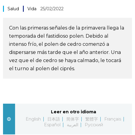
Vida
Salud
Vida
25/02/2022
Guía de Japón
Con las primeras señales de la primavera llega la
temporada del fastidioso polen. Debido al
Vídeos e imágenes
intenso frío, el polen de cedro comenzó a
dispersarse más tarde que el año anterior. Una
En profundidad
vez que el de cedro se haya calmado, le tocará
el turno al polen del ciprés.
Más
Noticias
official SNS
Datos de Japón
Leer en otro idioma
English
日本語
简体字
繁體字
Français
Español
العربية
Русский
Fragmentos de Japón