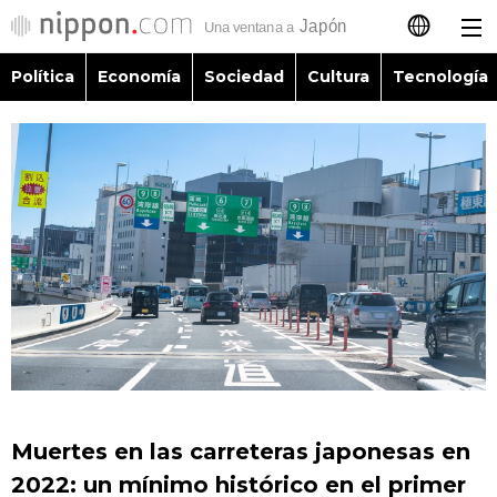
Política
Economía
Sociedad
Cultura
Tecnología
日本語
English
简体字
Política
繁體字
Economía
Français
Sociedad
العربية
Cultura
Русский
Muertes en las carreteras japonesas en
Tecnología
2022: un mínimo histórico en el primer