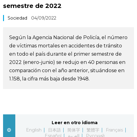
semestre de 2022
Vida
Sociedad
04/09/2022
Guía de Japón
Según la Agencia Nacional de Policía, el número
Vídeos e imágenes
de víctimas mortales en accidentes de tránsito
en todo el país durante el primer semestre de
En profundidad
2022 (enero-junio) se redujo en 40 personas en
comparación con el año anterior, situándose en
Más
1.158, la cifra más baja desde 1948.
Noticias
official SNS
Datos de Japón
Leer en otro idioma
English
日本語
简体字
繁體字
Français
Fragmentos de Japón
Español
العربية
Русский