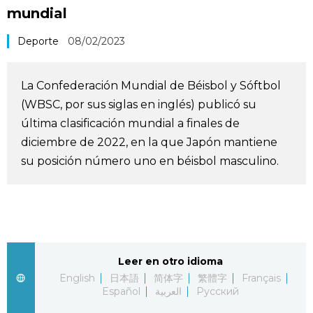
mundial
Vida
Deporte
08/02/2023
Guía de Japón
La Confederación Mundial de Béisbol y Sóftbol
Vídeos e imágenes
(WBSC, por sus siglas en inglés) publicó su
última clasificación mundial a finales de
En profundidad
diciembre de 2022, en la que Japón mantiene
su posición número uno en béisbol masculino.
Más
Noticias
official SNS
Datos de Japón
Leer en otro idioma
English
日本語
简体字
繁體字
Français
Español
العربية
Русский
Fragmentos de Japón