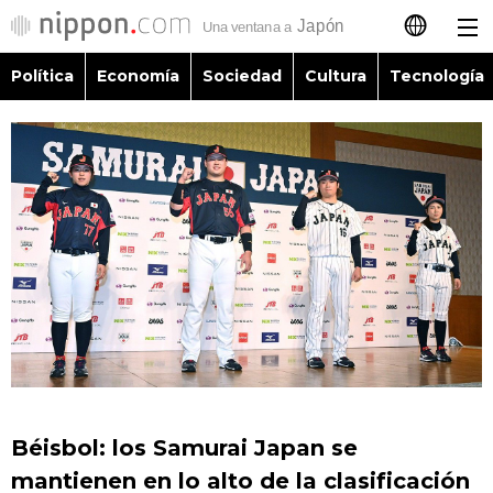
Política
Economía
Sociedad
Cultura
Tecnología
日本語
English
简体字
Política
繁體字
Economía
Français
Sociedad
العربية
Cultura
Русский
Béisbol: los Samurai Japan se
Tecnología
mantienen en lo alto de la clasificación