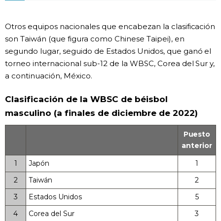
Gente
Otros equipos nacionales que encabezan la clasificación
son Taiwán (que figura como Chinese Taipei), en
Blog
segundo lugar, seguido de Estados Unidos, que ganó el
torneo internacional sub-12 de la WBSC, Corea del Sur y,
Tokio
a continuación, México.
Clasificación de la WBSC de béisbol
Avisos
masculino (a finales de diciembre de 2022)
Puesto
anterior
1
Japón
1
2
Taiwán
2
3
Estados Unidos
5
4
Corea del Sur
3