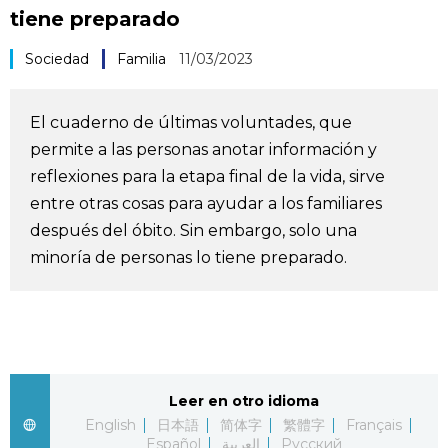
tiene preparado
Vida
Sociedad
Familia
11/03/2023
Guía de Japón
El cuaderno de últimas voluntades, que
Vídeos e imágenes
permite a las personas anotar información y
reflexiones para la etapa final de la vida, sirve
En profundidad
entre otras cosas para ayudar a los familiares
después del óbito. Sin embargo, solo una
Más
minoría de personas lo tiene preparado.
Noticias
official SNS
Datos de Japón
Leer en otro idioma
English
日本語
简体字
繁體字
Français
Fragmentos de Japón
Español
العربية
Русский