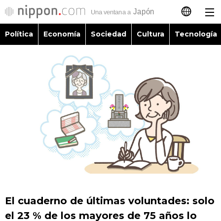
Política
Economía
Sociedad
Cultura
Tecnología
日本語
English
简体字
Política
繁體字
Economía
Français
Sociedad
العربية
Cultura
Русский
El cuaderno de últimas voluntades: solo
Tecnología
el 23 % de los mayores de 75 años lo