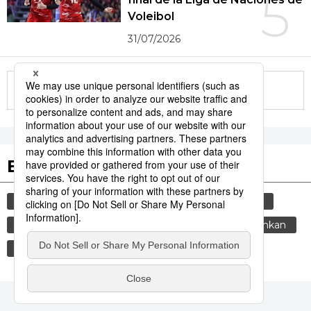
5
Voleibol
31/07/2026
More in this series
Etiquetas destacadas
cultura
vida
economía
gastronomía
cortesía
costumbres
tradiciones
genkan
shinkansen
maglev