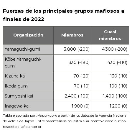
Fuerzas de los principales grupos mafiosos a
finales de 2022
Cuasi
Organización
Miembros
miembros
Yamaguchi-gumi
3.800 (-200)
4.300 (-200)
Kōbe Yamaguchi-
330 (-180)
430 (-110)
gumi
Kizuna-kai
70 (-20)
130 (-10)
Ikeda-gumi
70 (-10)
100 (-10)
Sumiyoshi-kai
2.400 (-100)
1.400 (-100)
Inagawa-kai
1.900 (0)
1.200 (0)
Tabla elaborada por
nippon.com
a partir de los datos de la Agencia Nacional
de Policía de Japón. Entre paréntesis se muestra el aumento o disminución
respecto al año anterior.