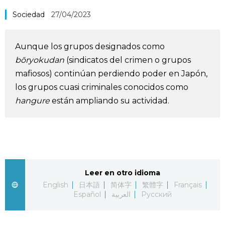
Vida
Sociedad
27/04/2023
Guía de Japón
Aunque los grupos designados como
bōryokudan
(sindicatos del crimen o grupos
Vídeos e imágenes
mafiosos) continúan perdiendo poder en Japón,
los grupos cuasi criminales conocidos como
En profundidad
hangure
están ampliando su actividad.
Más
Noticias
official SNS
Leer en otro idioma
English
日本語
简体字
繁體字
Français
Datos de Japón
Español
العربية
Русский
Fragmentos de Japón