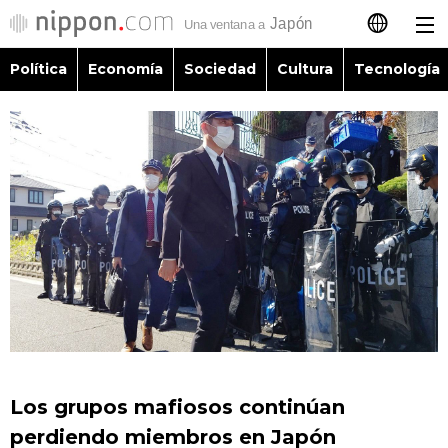
Política
Economía
Sociedad
Cultura
Tecnología
日本語
English
简体字
Política
繁體字
Economía
Français
Sociedad
العربية
Cultura
Русский
Los grupos mafiosos continúan
Tecnología
perdiendo miembros en Japón