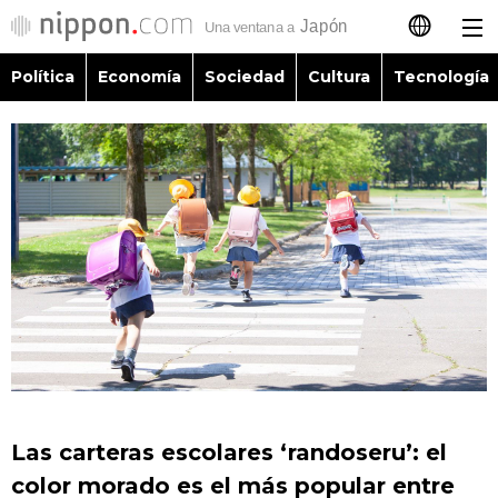
Política
Economía
Sociedad
Cultura
Tecnología
日本語
English
简体字
Política
繁體字
Economía
Français
Sociedad
العربية
Cultura
Русский
Las carteras escolares ‘randoseru’: el
Tecnología
color morado es el más popular entre