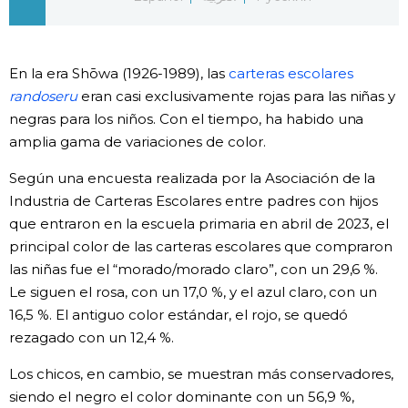
Gente
En la era Shōwa (1926-1989), las
carteras escolares
Blog
randoseru
eran casi exclusivamente rojas para las niñas y
negras para los niños. Con el tiempo, ha habido una
Tokio
amplia gama de variaciones de color.
Según una encuesta realizada por la Asociación de la
Avisos
Industria de Carteras Escolares entre padres con hijos
que entraron en la escuela primaria en abril de 2023, el
principal color de las carteras escolares que compraron
las niñas fue el “morado/morado claro”, con un 29,6 %.
Le siguen el rosa, con un 17,0 %, y el azul claro, con un
16,5 %. El antiguo color estándar, el rojo, se quedó
rezagado con un 12,4 %.
Los chicos, en cambio, se muestran más conservadores,
siendo el negro el color dominante con un 56,9 %,