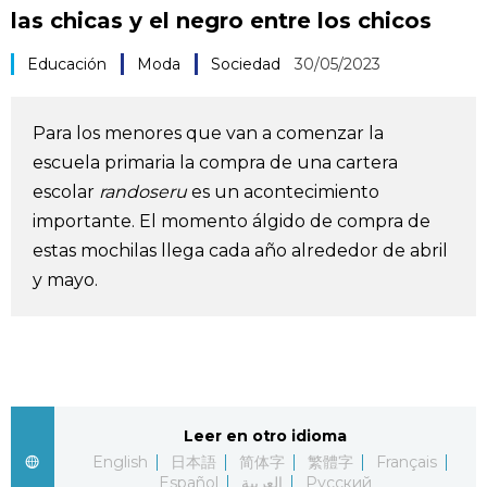
las chicas y el negro entre los chicos
Vida
Educación
Moda
Sociedad
30/05/2023
Guía de Japón
Para los menores que van a comenzar la
Vídeos e imágenes
escuela primaria la compra de una cartera
escolar
randoseru
es un acontecimiento
En profundidad
importante. El momento álgido de compra de
estas mochilas llega cada año alrededor de abril
Más
y mayo.
Noticias
official SNS
Datos de Japón
Leer en otro idioma
English
日本語
简体字
繁體字
Français
Fragmentos de Japón
Español
العربية
Русский