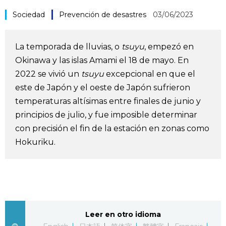
Vida
Sociedad
Prevención de desastres
03/06/2023
Guía de Japón
La temporada de lluvias, o
tsuyu
, empezó en
Okinawa y las islas Amami el 18 de mayo. En
Vídeos e imágenes
2022 se vivió un
tsuyu
excepcional en que el
este de Japón y el oeste de Japón sufrieron
En profundidad
temperaturas altísimas entre finales de junio y
principios de julio, y fue imposible determinar
con precisión el fin de la estación en zonas como
Más
Hokuriku.
Noticias
official SNS
Datos de Japón
Leer en otro idioma
Fragmentos de Japón