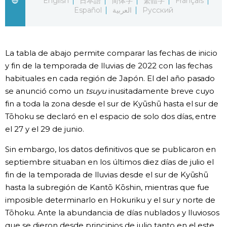
English
日本語
简体字
繁體字
Français
Español
العربية
Русский
Gente
Blog
La tabla de abajo permite comparar las fechas de inicio
y fin de la temporada de lluvias de 2022 con las fechas
Tokio
habituales en cada región de Japón. El del año pasado
se anunció como un
tsuyu
inusitadamente breve cuyo
fin a toda la zona desde el sur de Kyūshū hasta el sur de
Avisos
Tōhoku se declaró en el espacio de solo dos días, entre
el 27 y el 29 de junio.
Sin embargo, los datos definitivos que se publicaron en
septiembre situaban en los últimos diez días de julio el
fin de la temporada de lluvias desde el sur de Kyūshū
hasta la subregión de Kantō Kōshin, mientras que fue
imposible determinarlo en Hokuriku y el sur y norte de
Tōhoku. Ante la abundancia de días nublados y lluviosos
que se dieron desde principios de julio tanto en el este