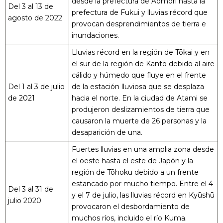
desde la prefectura de Aomori hasta la
Del 3 al 13 de
prefectura de Fukui y lluvias récord que
agosto de 2022
provocan desprendimientos de tierra e
inundaciones.
Lluvias récord en la región de Tōkai y en
el sur de la región de Kantō debido al aire
cálido y húmedo que fluye en el frente
Del 1 al 3 de julio
de la estación lluviosa que se desplaza
de 2021
hacia el norte. En la ciudad de Atami se
produjeron deslizamientos de tierra que
causaron la muerte de 26 personas y la
desaparición de una.
Fuertes lluvias en una amplia zona desde
el oeste hasta el este de Japón y la
región de Tōhoku debido a un frente
estancado por mucho tiempo. Entre el 4
Del 3 al 31 de
y el 7 de julio, las lluvias récord en Kyūshū
julio 2020
provocaron el desbordamiento de
muchos ríos, incluido el río Kuma.