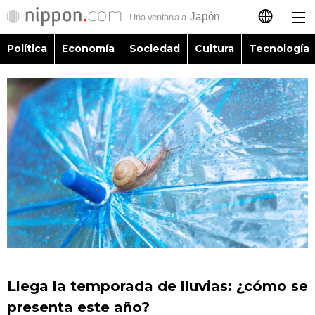
Política
Economía
Sociedad
Cultura
Tecnología
日本語
English
简体字
Política
繁體字
Economía
Français
Sociedad
العربية
Cultura
Русский
Llega la temporada de lluvias: ¿cómo se
Tecnología
presenta este año?