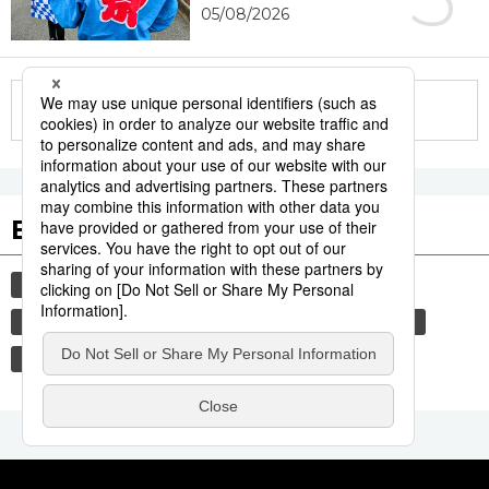
05/08/2026
More in this series
Etiquetas destacadas
cultura
gastronomía
comida
vida
gastronomía japonesa
cortesía
modales
tradiciones
alimentos
costumbres