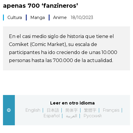
apenas 700 ‘fanzineros’
Vida
Cultura
Manga
Anime
18/10/2023
Guía de Japón
En el casi medio siglo de historia que tiene el
Vídeos e imágenes
Comiket (Comic Market), su escala de
participantes ha ido creciendo de unas 10.000
En profundidad
personas hasta las 700.000 de la actualidad.
Más
Noticias
official SNS
Leer en otro idioma
Datos de Japón
English
日本語
简体字
繁體字
Français
Español
العربية
Русский
Fragmentos de Japón