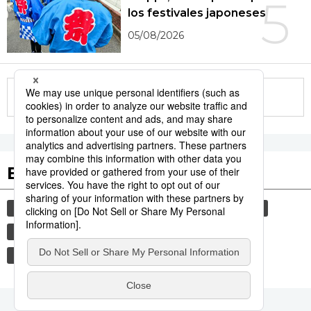
5
los festivales japoneses
05/08/2026
More in this series
Etiquetas destacadas
cultura
sociedad
gastronomía
vida
jiji press
historia
turismo
comida
cine
gastronomía japonesa