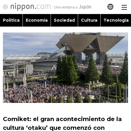
Política
Economía
Sociedad
Cultura
Tecnología
日本語
English
简体字
Política
繁體字
Economía
Français
Sociedad
العربية
Cultura
Русский
Comiket: el gran acontecimiento de la
Tecnología
cultura ‘otaku’ que comenzó con