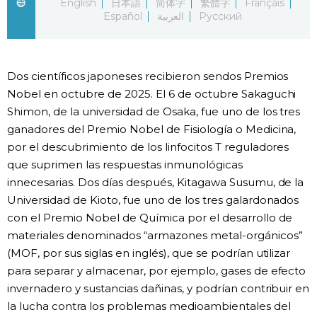
English
日本語
简体字
繁體字
Français
Español
العربية
Русский
Gente
Blog
Dos científicos japoneses recibieron sendos Premios
Nobel en octubre de 2025. El 6 de octubre Sakaguchi
Tokio
Shimon, de la universidad de Osaka, fue uno de los tres
ganadores del Premio Nobel de Fisiología o Medicina,
por el descubrimiento de los linfocitos T reguladores
Avisos
que suprimen las respuestas inmunológicas
innecesarias. Dos días después, Kitagawa Susumu, de la
Universidad de Kioto, fue uno de los tres galardonados
con el Premio Nobel de Química por el desarrollo de
materiales denominados “armazones metal-orgánicos”
(MOF, por sus siglas en inglés), que se podrían utilizar
para separar y almacenar, por ejemplo, gases de efecto
invernadero y sustancias dañinas, y podrían contribuir en
la lucha contra los problemas medioambientales del