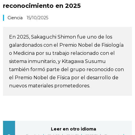
reconocimiento en 2025
Vida
Ciencia
15/10/2025
Guía de Japón
En 2025, Sakaguchi Shimon fue uno de los
Vídeos e imágenes
galardonados con el Premio Nobel de Fisiología
o Medicina por su trabajo relacionado con el
En profundidad
sistema inmunitario, y Kitagawa Susumu
también formó parte del grupo reconocido con
Más
el Premio Nobel de Física por el desarrollo de
nuevos materiales prometedores.
Noticias
official SNS
Datos de Japón
Fragmentos de Japón
Leer en otro idioma