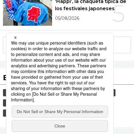
‘Happi’, la chaqueta típica de
5
los festivales japoneses
05/08/2026
More in this series
Etiquetas destacadas
cultura
sociedad
gastronomía
vida
comida
historia
jiji press
turismo
economía
política