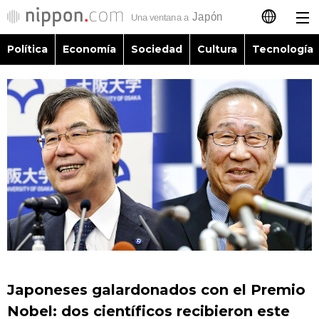
Política
Economía
Sociedad
Cultura
Tecnología
日本語
English
简体字
Política
繁體字
Economía
Français
Sociedad
العربية
Cultura
Русский
Japoneses galardonados con el Premio
Tecnología
Nobel: dos científicos recibieron este