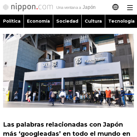
Política
Economía
Sociedad
Cultura
Tecnología
日本語
English
简体字
Política
繁體字
Economía
Français
Sociedad
العربية
Cultura
Русский
Las palabras relacionadas con Japón
Tecnología
más ‘googleadas’ en todo el mundo en