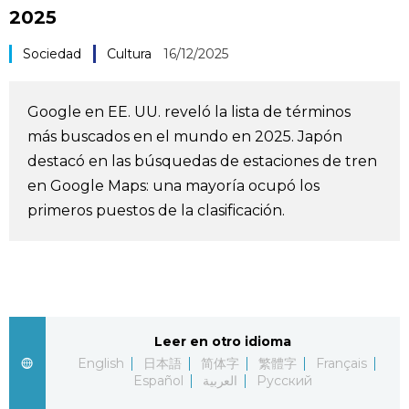
2025
Vida
Sociedad
Cultura
16/12/2025
Guía de Japón
Google en EE. UU. reveló la lista de términos
Vídeos e imágenes
más buscados en el mundo en 2025. Japón
destacó en las búsquedas de estaciones de tren
En profundidad
en Google Maps: una mayoría ocupó los
primeros puestos de la clasificación.
Más
Noticias
official SNS
Datos de Japón
Leer en otro idioma
English
日本語
简体字
繁體字
Français
Español
العربية
Русский
Fragmentos de Japón