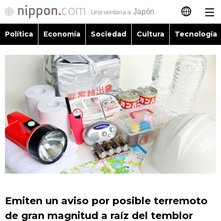
Política
Economía
Sociedad
Cultura
Tecnología
日本語
English
简体字
Política
繁體字
Economía
Français
Sociedad
العربية
Cultura
Русский
Emiten un aviso por posible terremoto
Tecnología
de gran magnitud a raíz del temblor