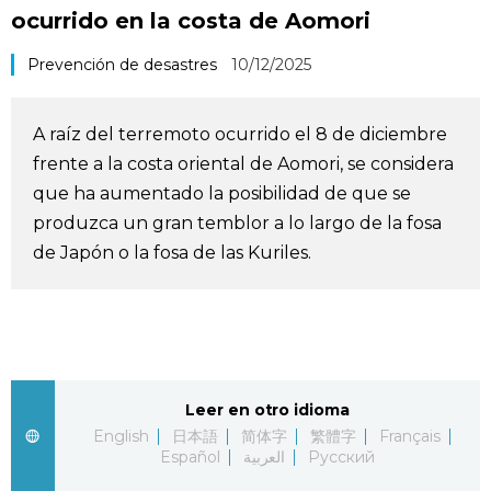
ocurrido en la costa de Aomori
Vida
Prevención de desastres
10/12/2025
Guía de Japón
A raíz del terremoto ocurrido el 8 de diciembre
Vídeos e imágenes
frente a la costa oriental de Aomori, se considera
que ha aumentado la posibilidad de que se
En profundidad
produzca un gran temblor a lo largo de la fosa
de Japón o la fosa de las Kuriles.
Más
Noticias
official SNS
Datos de Japón
Leer en otro idioma
English
日本語
简体字
繁體字
Français
Español
العربية
Русский
Fragmentos de Japón