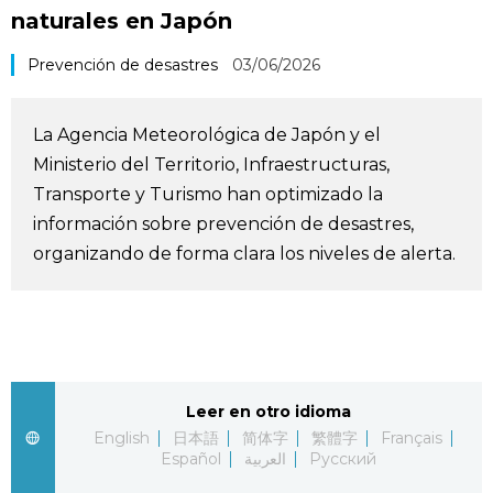
naturales en Japón
Vida
Prevención de desastres
03/06/2026
Guía de Japón
La Agencia Meteorológica de Japón y el
Vídeos e imágenes
Ministerio del Territorio, Infraestructuras,
Transporte y Turismo han optimizado la
En profundidad
información sobre prevención de desastres,
organizando de forma clara los niveles de alerta.
Más
Noticias
official SNS
Datos de Japón
Leer en otro idioma
English
日本語
简体字
繁體字
Français
Español
العربية
Русский
Fragmentos de Japón