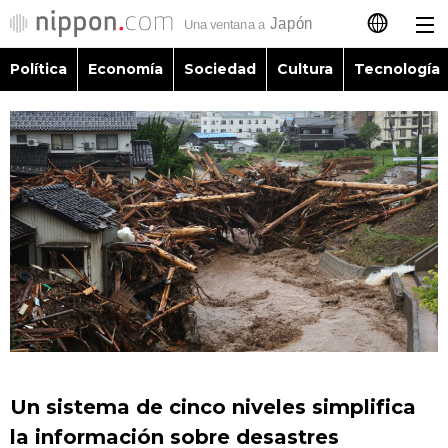
Política
Economía
Sociedad
Cultura
Tecnología
日本語
English
简体字
Política
繁體字
Economía
Français
Sociedad
العربية
Cultura
Русский
Un sistema de cinco niveles simplifica
Tecnología
la información sobre desastres