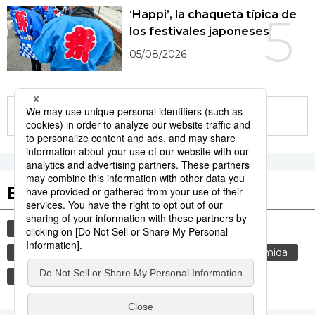
‘Happi’, la chaqueta típica de
5
los festivales japoneses
05/08/2026
More in this series
Etiquetas destacadas
cultura
vida
cortesía
gastronomía
tradiciones
costumbres
genkan
comida
gastronomía japonesa
modales