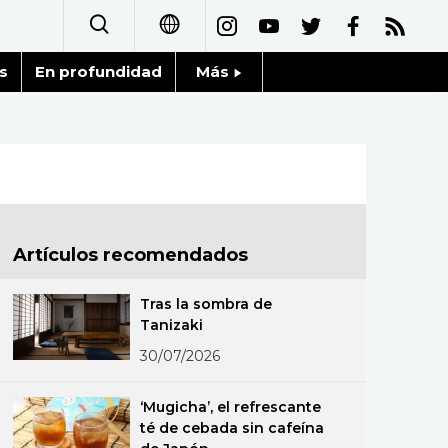
s
En profundidad
Más
日本語
Noticias
English
Datos de Japón
简体字
Fragmentos de Japón
繁體字
Artículos recomendados
Gente
Français
Tras la sombra de
Blog
Tanizaki
العربية
30/07/2026
Tokio
Русский
‘Mugicha’, el refrescante
Avisos
té de cebada sin cafeína