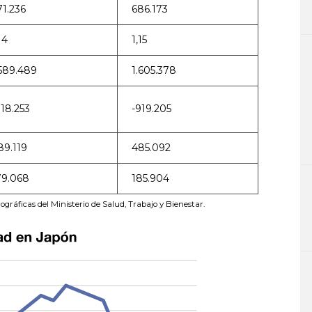
71.236
686.173
14
1,15
.589.489
1.605.378
918.253
-919.205
89.119
485.092
79.068
185.904
ográficas del Ministerio de Salud, Trabajo y Bienestar.