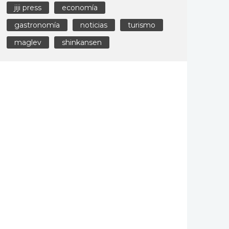
jiji press
economía
gastronomía
noticias
turismo
maglev
shinkansen