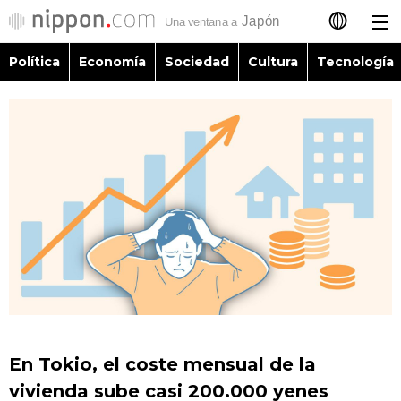
Política
Economía
Sociedad
Cultura
Tecnología
日本語
English
简体字
Política
繁體字
Economía
Français
Sociedad
العربية
Cultura
Русский
En Tokio, el coste mensual de la
Tecnología
vivienda sube casi 200.000 yenes