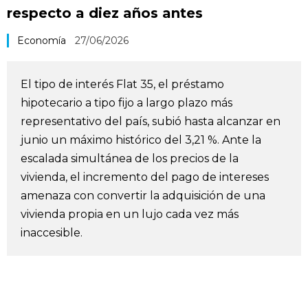
respecto a diez años antes
Vida
Economía
27/06/2026
Guía de Japón
El tipo de interés Flat 35, el préstamo
Vídeos e imágenes
hipotecario a tipo fijo a largo plazo más
representativo del país, subió hasta alcanzar en
En profundidad
junio un máximo histórico del 3,21 %. Ante la
escalada simultánea de los precios de la
Más
vivienda, el incremento del pago de intereses
amenaza con convertir la adquisición de una
vivienda propia en un lujo cada vez más
Noticias
official SNS
inaccesible.
Datos de Japón
Fragmentos de Japón