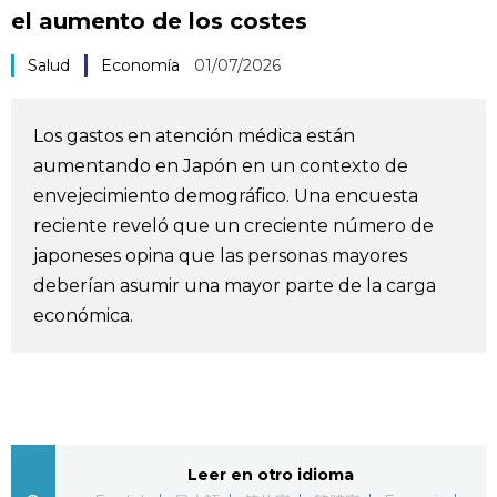
el aumento de los costes
Vida
Salud
Economía
01/07/2026
Guía de Japón
Los gastos en atención médica están
Vídeos e imágenes
aumentando en Japón en un contexto de
envejecimiento demográfico. Una encuesta
En profundidad
reciente reveló que un creciente número de
japoneses opina que las personas mayores
Más
deberían asumir una mayor parte de la carga
económica.
Noticias
official SNS
Datos de Japón
Fragmentos de Japón
Leer en otro idioma