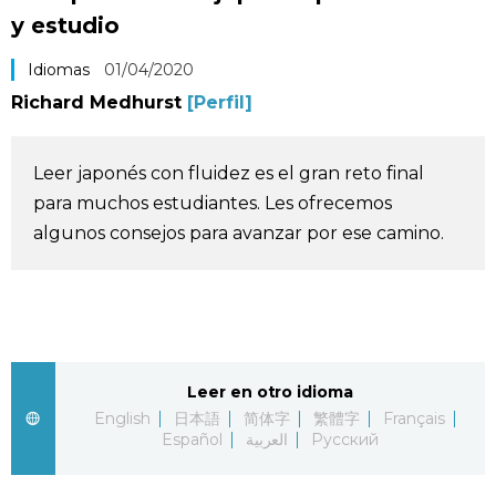
y estudio
Vida
Idiomas
01/04/2020
Guía de Japón
Richard Medhurst
[Perfil]
Vídeos e imágenes
Leer japonés con fluidez es el gran reto final
para muchos estudiantes. Les ofrecemos
En profundidad
algunos consejos para avanzar por ese camino.
Más
Noticias
official SNS
Leer en otro idioma
Datos de Japón
English
日本語
简体字
繁體字
Français
Español
العربية
Русский
Fragmentos de Japón