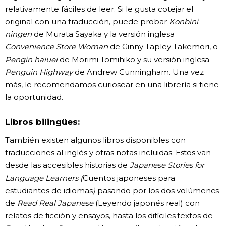
relativamente fáciles de leer. Si le gusta cotejar el
original con una traducción, puede probar
Konbini
ningen
de Murata Sayaka y la versión inglesa
Convenience Store Woman
de Ginny Tapley Takemori, o
Pengin haiuei
de Morimi Tomihiko y su versión inglesa
Penguin Highway
de Andrew Cunningham. Una vez
más, le recomendamos curiosear en una librería si tiene
la oportunidad.
Libros bilingües:
También existen algunos libros disponibles con
traducciones al inglés y otras notas incluidas. Estos van
desde las accesibles historias de
Japanese Stories for
Language Learners
(
Cuentos japoneses para
estudiantes de idiomas
)
pasando por los dos volúmenes
de
Read Real Japanese
(Leyendo japonés real) con
relatos de ficción y ensayos, hasta los difíciles textos de