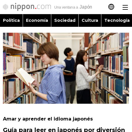
Política
Economía
Sociedad
Cultura
Tecnología
日本語
English
简体字
Política
繁體字
Economía
Français
Sociedad
العربية
Cultura
Русский
Amar y aprender el idioma japonés
Tecnología
Guía para leer en japonés por diversión