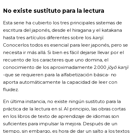
No existe sustituto para la lectura
Gente
Esta serie ha cubierto los tres principales sistemas de
Blog
escritura del japonés, desde el hiragana y el katakana
hasta tres artículos diferentes sobre los
kanji
.
Tokio
Conocerlos todos es esencial para leer japonés, pero se
necesita ir más allá. Si bien es fácil dejarse llevar por el
recuento de los caracteres que uno domina, el
Avisos
conocimiento de los aproximadamente 2.000
jōyō kanji
-que se requieren para la alfabetización básica- no
aporta automáticamente la capacidad de leer con
fluidez.
En última instancia, no existe ningún sustituto para la
práctica de la lectura en sí. Al principio, las obras cortas
en los libros de texto de aprendizaje de idiomas son
suficientes para impulsar la mejora. Después de un
tiempo, sin embargo, es hora de dar un salto a los textos