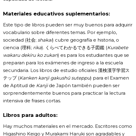
Materiales educativos suplementarios:
Este tipo de libros pueden ser muy buenos para adquirir
vocabulario sobre diferentes temas. Por ejemplo,
sociedad (社会;
shakai
) cubre geografía e historia, o
ciencia (理科;
rika
). くらべてわかるできる子図鑑 (
Kurabete
wakaru dekiru ko zukan
) es para los estudiantes que se
preparan para los exámenes de ingreso a la escuela
secundaria. Los libros de estudio oficiales 漢検漢字学習ス
テップ (
Kanken kanji gakushū suteppu
) para el Examen
de Aptitud de
Kanji
de Japón también pueden ser
sorprendentemente buenos para practicar la lectura
intensiva de frases cortas.
Libros para adultos:
Hay muchos materiales en el mercado. Escritores como
Higashino Keigo y Murakami Haruki son agradables y