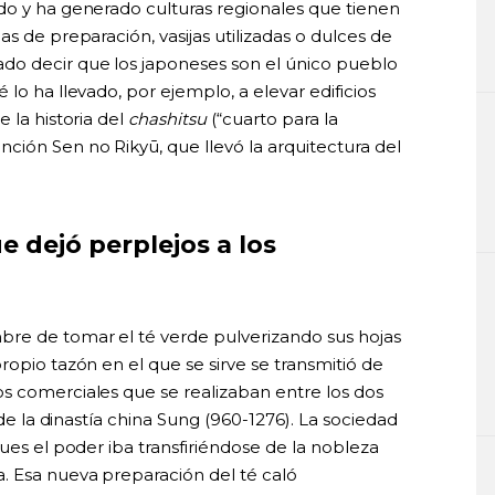
do y ha generado culturas regionales que tienen
s de preparación, vasijas utilizadas o dulces de
do decir que los japoneses son el único pueblo
lo ha llevado, por ejemplo, a elevar edificios
 la historia del
chashitsu
(“cuarto para la
ción Sen no Rikyū, que llevó la arquitectura del
 dejó perplejos a los
bre de tomar el té verde pulverizando sus hojas
ropio tazón en el que se sirve se transmitió de
s comerciales que se realizaban entre los dos
 de la dinastía china Sung (960-1276). La sociedad
ues el poder iba transfiriéndose de la nobleza
. Esa nueva preparación del té caló