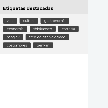
Etiquetas destacadas
vida
cultura
gastronomía
economía
shinkansen
cortesía
maglev
tren de alta velocidad
costumbres
genkan