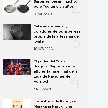
2
Sartenes: pesan mucho,
pero “duran cien años”
01/08/2026
Teteras de hierro y
coladores de té: la belleza
3
propia de la artesanía de
Iwate
18/07/2026
El poder del “dios
dragón”: Japón apunta
alto en la fase final de la
4
Liga de Naciones de
Voleibol
31/07/2026
‘La historia de Kaho’, de
Murakami Haruki: una