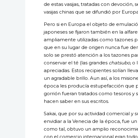
de estas vasijas, tratadas con devoción, 
vasijas chinas que se difundió por Europa
Pero si en Europa el objeto de emulació
japoneses se fijaron también en la alfare
ampliamente utilizadas como tazones par
que en su lugar de origen nunca fue de
solo se prestó atención a los tazones pa
conservar el té (las grandes
chatsubo
, o
apreciadas. Estos recipientes solían ll
un agradable brillo. Aun así, a los misi
época les producía estupefacción que 
gorrión fueran tratados como tesoros y se
hacen saber en sus escritos.
Sakai, que por su actividad comercial y 
envidiar a la Venecia de la época, fue un
como tal, obtuvo un amplio reconocimie
con el comercio internacional eran todo