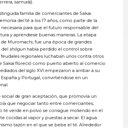
rrera, samurái).
stinguida familia de comerciantes de Sakai.
emonia del té a los 17 años, como parte de la
necesaria para que el futuro responsable del
ultura y aprendiese buenas maneras. La etapa
el de Muromachi, fue una época de grandes
 del
shōgun
había perdido el control sobre
s feudales regionales luchaban unos contra otros
 de Sakai floreció como puerto abierto al comercio
ediados del siglo XVI empezaron a arribar a su
España y Portugal, convirtiéndose en un
nal.
to social de gran aceptación, que promovía un
abía que negociar tanto entre comerciantes,
o té verde en polvo se consigue moliendo en el
e cocidas al vapor y puestas a secar. El agua
 mismo tazón en el que se bebe el té. Alrededor