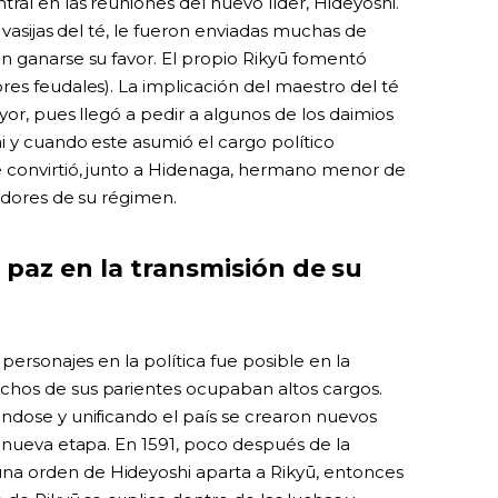
al en las reuniones del nuevo líder, Hideyoshi.
 vasijas del té, le fueron enviadas muchas de
n ganarse su favor. El propio Rikyū fomentó
es feudales). La implicación del maestro del té
yor, pues llegó a pedir a algunos de los daimios
i y cuando este asumió el cargo político
e convirtió, junto a Hidenaga, hermano menor de
edores de su régimen.
paz en la transmisión de su
personajes en la política fue posible en la
hos de sus parientes ocupaban altos cargos.
ndose y unificando el país se crearon nuevos
a nueva etapa. En 1591, poco después de la
a orden de Hideyoshi aparta a Rikyū, entonces