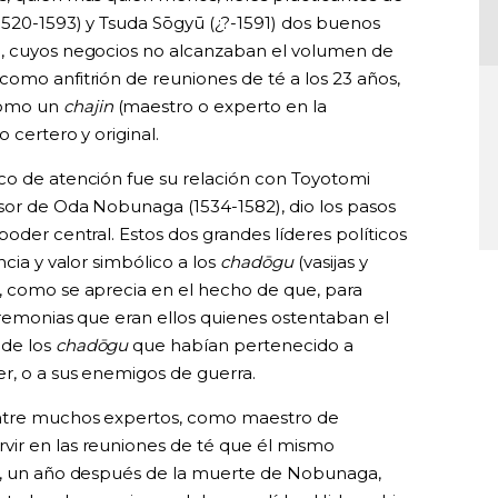
1520-1593) y Tsuda Sōgyū (¿?-1591) dos buenos
ū, cuyos negocios no alcanzaban el volumen de
como anfitrión de reuniones de té a los 23 años,
como un
chajin
(maestro o experto en la
 certero y original.
co de atención fue su relación con Toyotomi
sor de Oda Nobunaga (1534-1582), dio los pasos
poder central. Estos dos grandes líderes políticos
ncia y valor simbólico a los
chadōgu
(vasijas y
, como se aprecia en el hecho de que, para
eremonias que eran ellos quienes ostentaban el
 de los
chadōgu
que habían pertenecido a
r, o a sus enemigos de guerra.
entre muchos expertos, como maestro de
vir en las reuniones de té que él mismo
83, un año después de la muerte de Nobunaga,