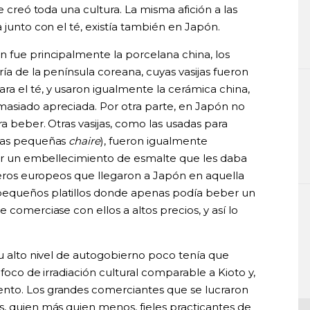
se creó toda una cultura. La misma afición a las
 junto con el té, existía también en Japón.
n fue principalmente la porcelana china, los
ría de la península coreana, cuyas vasijas fueron
a el té, y usaron igualmente la cerámica china,
masiado apreciada. Por otra parte, en Japón no
ra beber. Otras vasijas, como las usadas para
 las pequeñas
chaire
), fueron igualmente
evar un embellecimiento de esmalte que les daba
oneros europeos que llegaron a Japón en aquella
pequeños platillos donde apenas podía beber un
 comerciase con ellos a altos precios, y así lo
su alto nivel de autogobierno poco tenía que
 foco de irradiación cultural comparable a Kioto y,
nto. Los grandes comerciantes que se lucraron
s, quien más quien menos, fieles practicantes de