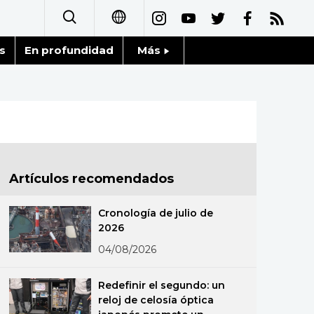
s
En profundidad
Más
日本語
Noticias
English
Datos de Japón
简体字
Fragmentos de Japón
繁體字
Artículos recomendados
Gente
Français
Cronología de julio de
Blog
2026
العربية
04/08/2026
Tokio
Русский
Redefinir el segundo: un
Avisos
reloj de celosía óptica