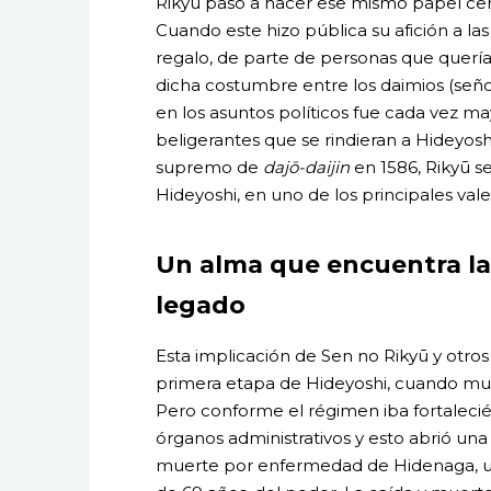
Rikyū pasó a hacer ese mismo papel centr
Cuando este hizo pública su afición a las
regalo, de parte de personas que quería
dicha costumbre entre los daimios (señor
en los asuntos políticos fue cada vez ma
beligerantes que se rindieran a Hideyosh
supremo de
dajō-daijin
en 1586, Rikyū s
Hideyoshi, en uno de los principales val
Un alma que encuentra la 
legado
Esta implicación de Sen no Rikyū y otros 
primera etapa de Hideyoshi, cuando muc
Pero conforme el régimen iba fortalecié
órganos administrativos y esto abrió un
muerte por enfermedad de Hidenaga, un