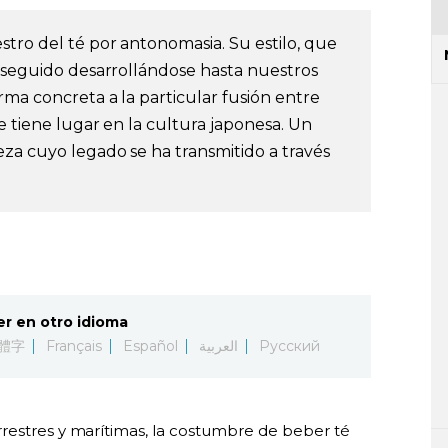
stro del té por antonomasia. Su estilo, que
a seguido desarrollándose hasta nuestros
rma concreta a la particular fusión entre
ue tiene lugar en la cultura japonesa. Un
eza cuyo legado se ha transmitido a través
er en otro idioma
體字
Français
Español
العربية
Русский
restres y marítimas, la costumbre de beber té