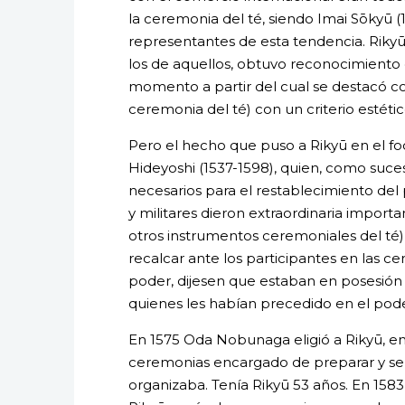
la ceremonia del té, siendo Imai Sōkyū (
representantes de esta tendencia. Riky
los de aquellos, obtuvo reconocimiento 
momento a partir del cual se destacó 
ceremonia del té) con un criterio estético
Pero el hecho que puso a Rikyū en el fo
Hideyoshi (1537-1598), quien, como suce
necesarios para el restablecimiento del 
y militares dieron extraordinaria importa
otros instrumentos ceremoniales del té)
recalcar ante los participantes en las c
poder, dijesen que estaban en posesión
quienes les habían precedido en el pode
En 1575 Oda Nobunaga eligió a Rikyū, 
ceremonias encargado de preparar y ser
organizaba. Tenía Rikyū 53 años. En 15