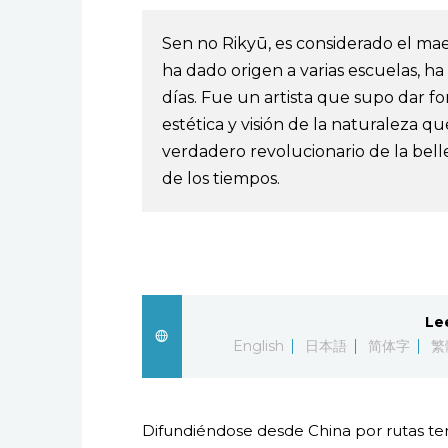
Sen no Rikyū, es considerado el mae
ha dado origen a varias escuelas, h
días. Fue un artista que supo dar fo
estética y visión de la naturaleza q
verdadero revolucionario de la bell
de los tiempos.
Le
English
日本語
简体字
繁
Difundiéndose desde China por rutas ter