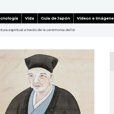
cnología
Vida
Guía de Japón
Vídeos e imágene
tura espiritual a través de la ceremonia del té