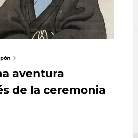
apón
na aventura
vés de la ceremonia