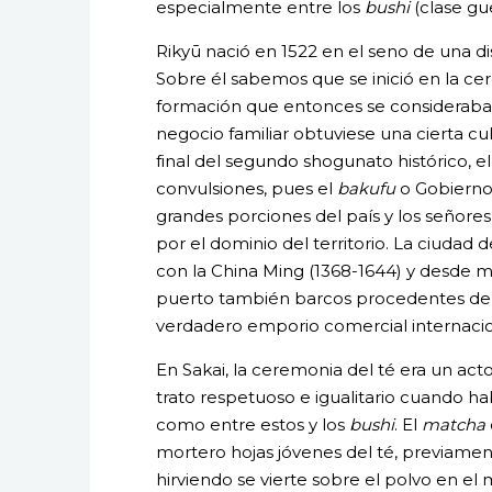
especialmente entre los
bushi
(clase gue
Rikyū nació en 1522 en el seno de una di
Sobre él sabemos que se inició en la cer
formación que entonces se consideraba 
negocio familiar obtuviese una cierta c
final del segundo shogunato histórico, 
convulsiones, pues el
bakufu
o Gobierno
grandes porciones del país y los señore
por el dominio del territorio. La ciudad
con la China Ming (1368-1644) y desde m
puerto también barcos procedentes de 
verdadero emporio comercial internacio
En Sakai, la ceremonia del té era un ac
trato respetuoso e igualitario cuando h
como entre estos y los
bushi
. El
matcha
mortero hojas jóvenes del té, previament
hirviendo se vierte sobre el polvo en el