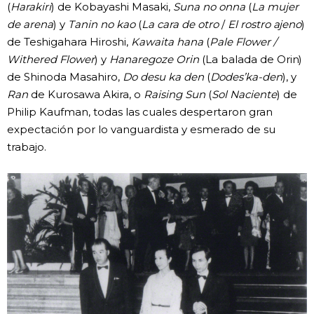
(
Harakiri
) de Kobayashi Masaki,
Suna no onna
(
La mujer
de arena
) y
Tanin no kao
(
La cara de otro
/
El rostro ajeno
)
de Teshigahara Hiroshi,
Kawaita hana
(
Pale Flower /
Withered Flower
) y
Hanaregoze Orin
(La balada de Orin)
de Shinoda Masahiro,
Do desu ka den
(
Dodes’ka-den
), y
Ran
de Kurosawa Akira, o
Raising Sun
(
Sol Naciente
) de
Philip Kaufman, todas las cuales despertaron gran
expectación por lo vanguardista y esmerado de su
trabajo.