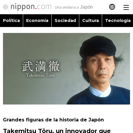
Política
Economía
Sociedad
Cultura
Tecnología
日本語
English
简体字
Política
繁體字
Economía
Français
Sociedad
العربية
Cultura
Русский
Grandes figuras de la historia de Japón
Tecnología
Takemitsu Tōru, un innovador que