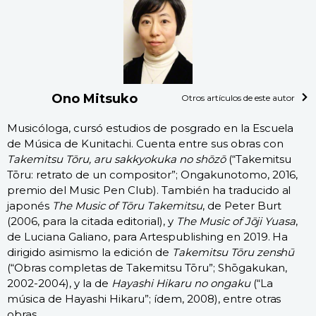
Ono Mitsuko
Otros artículos de este autor
Musicóloga, cursó estudios de posgrado en la Escuela
de Música de Kunitachi. Cuenta entre sus obras con
Takemitsu Tōru, aru sakkyokuka no shōzō
(“Takemitsu
Tōru: retrato de un compositor”; Ongakunotomo, 2016,
premio del Music Pen Club). También ha traducido al
japonés
The Music of Tōru Takemitsu
, de Peter Burt
(2006, para la citada editorial), y
The Music of Jōji Yuasa
,
de Luciana Galiano, para Artespublishing en 2019. Ha
dirigido asimismo la edición de
Takemitsu Tōru zenshū
(“Obras completas de Takemitsu Tōru”; Shōgakukan,
2002-2004), y la de
Hayashi Hikaru no ongaku
(“La
música de Hayashi Hikaru”; ídem, 2008), entre otras
obras.