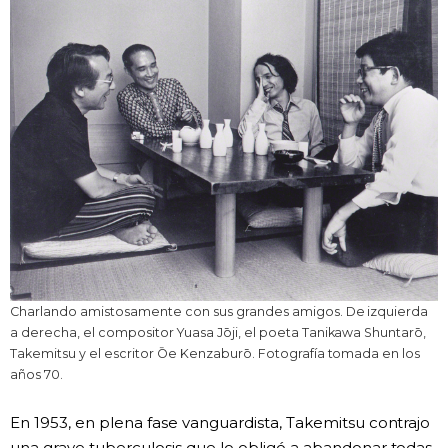
Charlando amistosamente con sus grandes amigos. De izquierda
a derecha, el compositor Yuasa Jōji, el poeta Tanikawa Shuntarō,
Takemitsu y el escritor Ōe Kenzaburō. Fotografía tomada en los
años 70.
En 1953, en plena fase vanguardista, Takemitsu contrajo
una grave tuberculosis que lo obligó a abandonar todas