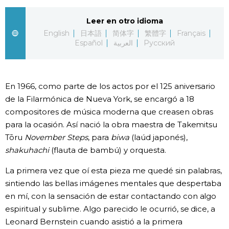
Gente
Leer en otro idioma
English
日本語
简体字
繁體字
Français
Español
العربية
Русский
Blog
Tokio
En 1966, como parte de los actos por el 125 aniversario
de la Filarmónica de Nueva York, se encargó a 18
Avisos
compositores de música moderna que creasen obras
para la ocasión. Así nació la obra maestra de Takemitsu
Tōru
November Steps
, para
biwa
(laúd japonés),
shakuhachi
(flauta de bambú) y orquesta.
La primera vez que oí esta pieza me quedé sin palabras,
sintiendo las bellas imágenes mentales que despertaba
en mí, con la sensación de estar contactando con algo
espiritual y sublime. Algo parecido le ocurrió, se dice, a
Leonard Bernstein cuando asistió a la primera