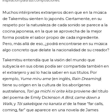
inspiración para sus composiciones.
Muchos intérpretes extranjeros dicen que en la música
de Takemitsu sienten lo japonés. Ciertamente, en su
respeto por la naturaleza de cada sonido se parece a la
cocina japonesa, en la que se aprovecha de la mejor
forma posible el sabor propio de cada ingrediente.
Pero, más allá de eso, ¿podrá encontrarse en su música
algo concreto que delate la nacionalidad de su creador?
Takemitsu entendía que la visión del mundo que
subyacía en sus obras podía ser compartida también en
el extranjero y así lo hacía saber en sus títulos. Por
ejemplo,
Yume miru ame
(en inglés,
Rain Dreaming
)
tiene su origen en la cultura de los aborígenes
australianos
, Tori ga michi ni orite kita
proviene del título
del poema de Emily Dickinson
A Bird, came down a
Walk
, y
Tōi sakebigoe no kanata e!
de la frase “far calls,
coming, far” que aparece en una novela de James