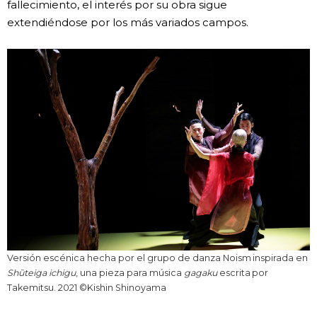
fallecimiento, el interés por su obra sigue
extendiéndose por los más variados campos.
Versión escénica hecha por el grupo de danza Noism inspirada en
Shūteiga ichigu
, una pieza para música
gagaku
escrita por
Takemitsu. 2021 ©Kishin Shinoyama