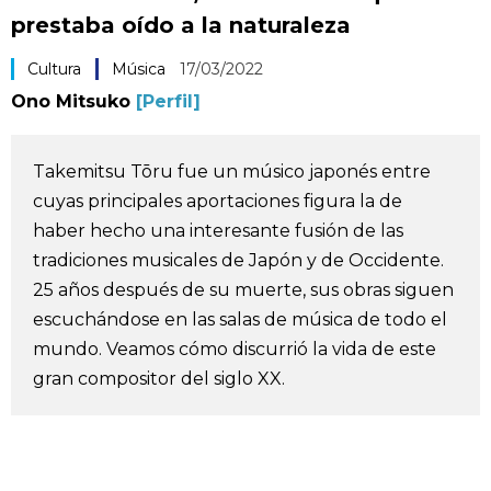
prestaba oído a la naturaleza
Vida
Cultura
Música
17/03/2022
Guía de Japón
Ono Mitsuko
[Perfil]
Vídeos e imágenes
Takemitsu Tōru fue un músico japonés entre
cuyas principales aportaciones figura la de
En profundidad
haber hecho una interesante fusión de las
tradiciones musicales de Japón y de Occidente.
Más
25 años después de su muerte, sus obras siguen
escuchándose en las salas de música de todo el
Noticias
official SNS
mundo. Veamos cómo discurrió la vida de este
gran compositor del siglo XX.
Datos de Japón
Fragmentos de Japón