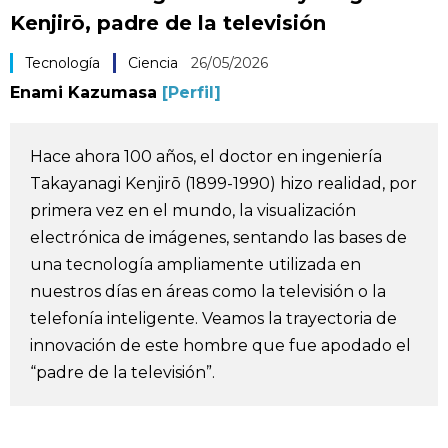
Kenjirō, padre de la televisión
Vida
Tecnología
Ciencia
26/05/2026
Guía de Japón
Enami Kazumasa
[Perfil]
Vídeos e imágenes
Hace ahora 100 años, el doctor en ingeniería
Takayanagi Kenjirō (1899-1990) hizo realidad, por
En profundidad
primera vez en el mundo, la visualización
electrónica de imágenes, sentando las bases de
Más
una tecnología ampliamente utilizada en
nuestros días en áreas como la televisión o la
Noticias
official SNS
telefonía inteligente. Veamos la trayectoria de
innovación de este hombre que fue apodado el
Datos de Japón
“padre de la televisión”.
Fragmentos de Japón