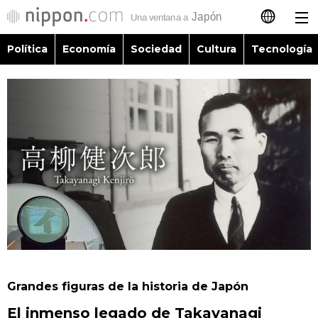
Política
Economía
Sociedad
Cultura
Tecnología
日本語
English
简体字
Política
繁體字
Economía
Français
Sociedad
العربية
Cultura
Русский
Grandes figuras de la historia de Japón
Tecnología
El inmenso legado de Takayanagi