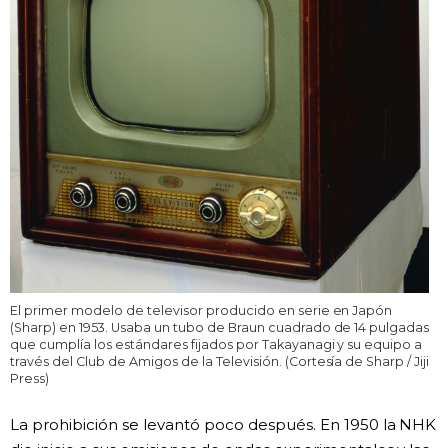
El primer modelo de televisor producido en serie en Japón
(Sharp) en 1953. Usaba un tubo de Braun cuadrado de 14 pulgadas
que cumplía los estándares fijados por Takayanagi y su equipo a
través del Club de Amigos de la Televisión. (Cortesía de Sharp / Jiji
Press)
La prohibición se levantó poco después. En 1950 la NHK