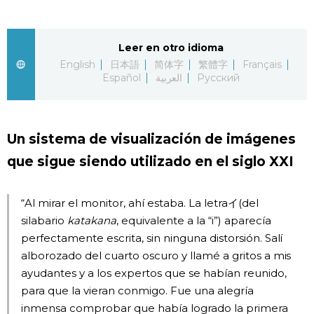
Gente
Leer en otro idioma
English
日本語
简体字
繁體字
Français
Blog
Español
العربية
Русский
Tokio
Un sistema de visualización de imágenes
Avisos
que sigue siendo utilizado en el siglo XXI
“Al mirar el monitor, ahí estaba. La letraイ(del
silabario
katakana
, equivalente a la “i”) aparecía
perfectamente escrita, sin ninguna distorsión. Salí
alborozado del cuarto oscuro y llamé a gritos a mis
ayudantes y a los expertos que se habían reunido,
para que la vieran conmigo. Fue una alegría
inmensa comprobar que había logrado la primera