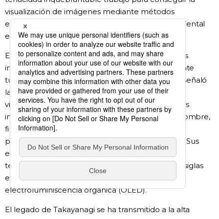
visualización de imágenes mediante métodos
electrónicos, con que marcó un avance trascendental
en la historia de la tecnología televisiva.
En su última etapa, consciente de las limitaciones
inherentes a los sistemas de visualización mediante
tubos de Braun que él mismo había impulsado, señaló
la necesidad de dar vía a nuevos sistemas de
visualización electrónicos. Apoyando a los jóvenes
investigadores desde la fundación que lleva su nombre,
financiada con los ingresos que le reportaron sus
patentes, los animó a superar sus propios logros. Sus
esfuerzos condujeron al desarrollo de nuevas
tecnologías como el cristal líquido (LCD, por sus siglas
en inglés), de amplio uso hoy en día, o la
electroluminiscencia orgánica (OLED).
El legado de Takayanagi se ha transmitido a la alta