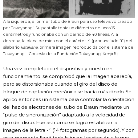
A la izquierda, el primer tubo de Braun para uso televisivo creado
por Takayanagi. Su pantalla tenía un diámetro de unos 13
centímetros y funcionaba con un barrido de 40 líneas. A la
derecha, la placa de mica con el carácter イ (pronunciado “i”) del
silabario
katakana
, primera imagen reproducida con el sistema de
Takayanagi. (Cortesía de la Fundación Takayanagi Kenjirō).
Una vez completado el dispositivo y puesto en
funcionamiento, se comprobó que la imagen aparecía,
pero se distorsionaba cuando el giro del disco del
bloque de captación mecánica se hacía más rápido. Se
aplicó entonces un sistema para controlar la orientación
del haz de electrones del tubo de Braun mediante un
“pulso de sincronización” adaptado a la velocidad de
giro del disco. Fue así como se logró estabilizar la
imagen de la letra イ (14 fotogramas por segundo). Y con
este momento llegó toda la juvenil excitación a la que