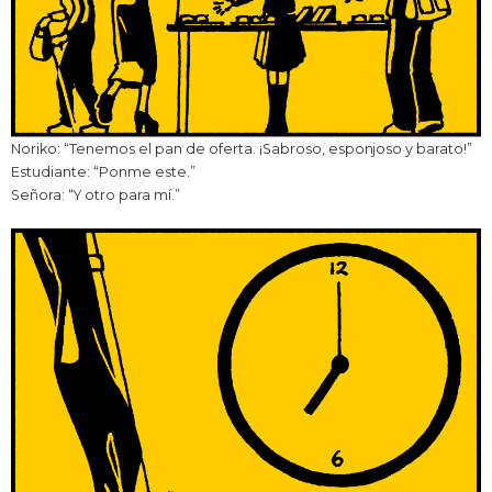
Noriko: “Tenemos el pan de oferta. ¡Sabroso, esponjoso y barato!”
Estudiante: “Ponme este.”
Señora: “Y otro para mí.”