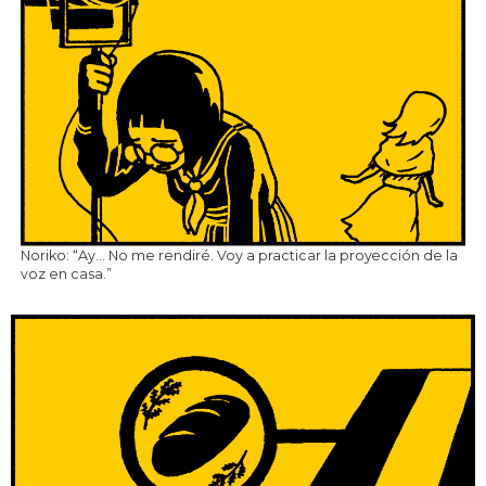
Noriko: “Ay… No me rendiré. Voy a practicar la proyección de la
voz en casa.”