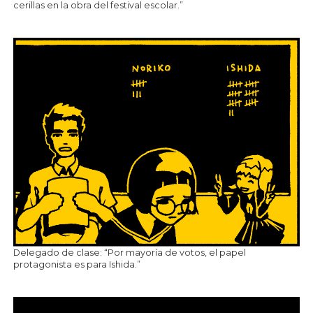
cerillas en la obra del festival escolar.”
Delegado de clase: “Por mayoría de votos, el papel
protagonista es para Ishida.”