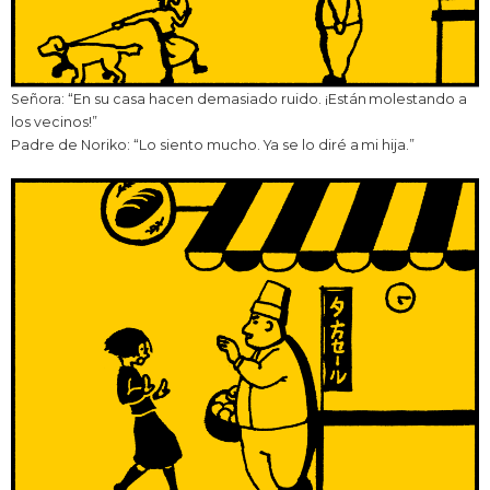
Señora: “En su casa hacen demasiado ruido. ¡Están molestando a
los vecinos!”
Padre de Noriko: “Lo siento mucho. Ya se lo diré a mi hija.”