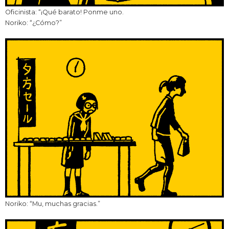
Oficinista: “¡Qué barato! Ponme uno.
Noriko: “¿Cómo?”
Noriko: “Mu, muchas gracias.”