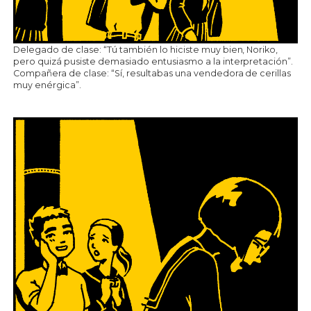
Delegado de clase: “Tú también lo hiciste muy bien, Noriko,
pero quizá pusiste demasiado entusiasmo a la interpretación”.
Compañera de clase: “Sí, resultabas una vendedora de cerillas
muy enérgica”.