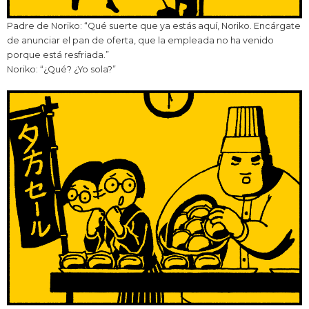
Padre de Noriko: “Qué suerte que ya estás aquí, Noriko. Encárgate
de anunciar el pan de oferta, que la empleada no ha venido
porque está resfriada.”
Noriko: “¿Qué? ¿Yo sola?”