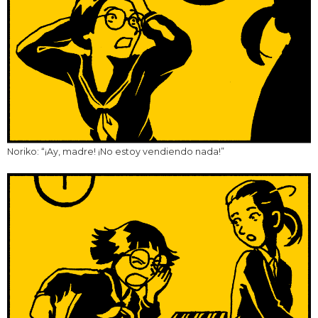
Noriko: “¡Ay, madre! ¡No estoy vendiendo nada!”