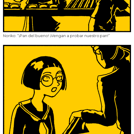
Noriko: “¡Pan del bueno! ¡Vengan a probar nuestro pan!”