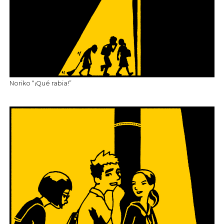
Noriko “¡Qué rabia!”