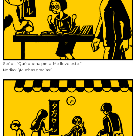
Señor: “Qué buena pinta. Me llevo este.”
Noriko: “¡Muchas gracias!”