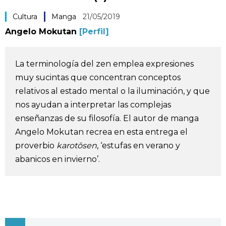
Vida
Cultura
Manga
21/05/2019
Angelo Mokutan
[Perfil]
Guía de Japón
La terminología del zen emplea expresiones
Vídeos e imágenes
muy sucintas que concentran conceptos
relativos al estado mental o la iluminación, y que
En profundidad
nos ayudan a interpretar las complejas
enseñanzas de su filosofía. El autor de manga
Más
Angelo Mokutan recrea en esta entrega el
proverbio
karotōsen
, ‘estufas en verano y
Noticias
abanicos en invierno’.
official SNS
Datos de Japón
Fragmentos de Japón