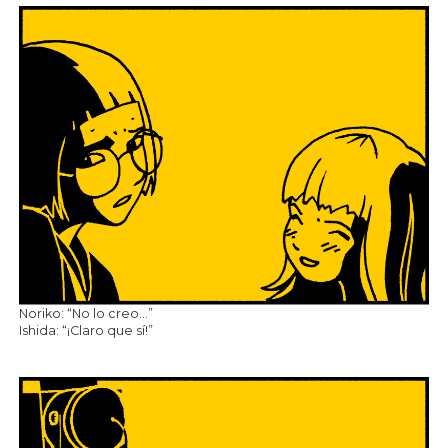
Noriko: “No lo creo…”
Ishida: “¡Claro que sí!”