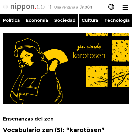
Política
Economía
Sociedad
Cultura
Tecnología
日本語
English
简体字
Política
繁體字
Economía
Français
Sociedad
العربية
Cultura
Русский
Enseñanzas del zen
Tecnología
Vocabulario zen (5): “karotōsen”