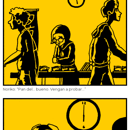
Noriko: “Pan del… bueno. Vengan a probar…”