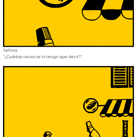
Señora:
“¿Cuántas veces se lo tengo que decir?”