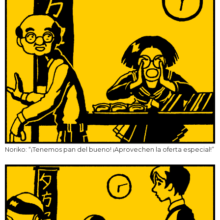
Noriko: “¡Tenemos pan del bueno! ¡Aprovechen la oferta especial!”