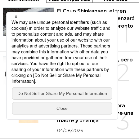
El Chūō Shinkansen, el tren
‘maglev’ de Japón, comenzará
1
a funcionar como muy pronto
en 2036
30/07/2026
Sartenes: pesan mucho, pero
2
“duran cien años”
01/08/2026
‘La historia de Kaho’, de
Murakami Haruki: una obra
3
sobre las tensiones entre una
madre y una hija
04/08/2026