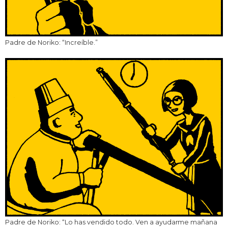
Padre de Noriko: “Increíble.”
Padre de Noriko: “Lo has vendido todo. Ven a ayudarme mañana