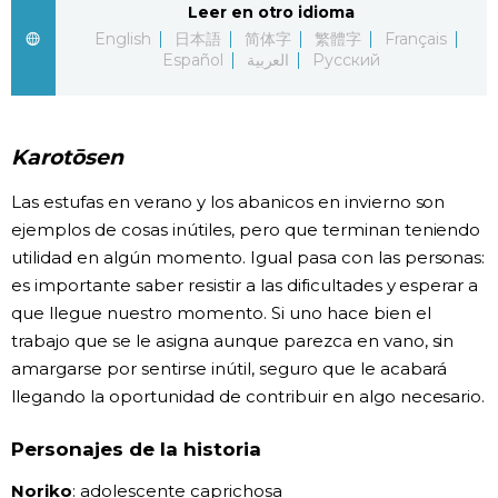
Leer en otro idioma
English
日本語
简体字
繁體字
Français
Gente
Español
العربية
Русский
Blog
Karotōsen
Tokio
Las estufas en verano y los abanicos en invierno son
ejemplos de cosas inútiles, pero que terminan teniendo
Avisos
utilidad en algún momento. Igual pasa con las personas:
es importante saber resistir a las dificultades y esperar a
que llegue nuestro momento. Si uno hace bien el
trabajo que se le asigna aunque parezca en vano, sin
amargarse por sentirse inútil, seguro que le acabará
llegando la oportunidad de contribuir en algo necesario.
Personajes de la historia
Noriko
: adolescente caprichosa