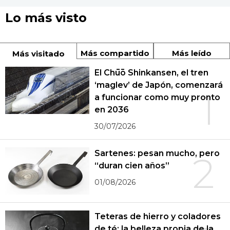
Lo más visto
Más compartido
Más leído
Más visitado
El Chūō Shinkansen, el tren
‘maglev’ de Japón, comenzará
1
a funcionar como muy pronto
en 2036
30/07/2026
Sartenes: pesan mucho, pero
2
“duran cien años”
01/08/2026
Teteras de hierro y coladores
de té: la belleza propia de la