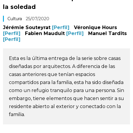
la soledad
Vida
Cultura
25/07/2020
Guía de Japón
Jérémie Souteyrat
[Perfil]
Véronique Hours
[Perfil]
Fabien Mauduit
[Perfil]
Manuel Tardits
[Perfil]
Vídeos e imágenes
Esta es la última entrega de la serie sobre casas
En profundidad
diseñadas por arquitectos. A diferencia de las
casas anteriores que tenían espacios
Más
compartidos para la familia, esta ha sido diseñada
como un refugio tranquilo para una persona. Sin
Noticias
official SNS
embargo, tiene elementos que hacen sentir a su
residente abierto al exterior y conectado con la
Datos de Japón
familia.
Fragmentos de Japón