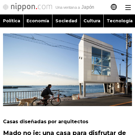
Política
Economía
Sociedad
Cultura
Tecnología
日本語
English
简体字
Política
繁體字
Economía
Français
Sociedad
العربية
Cultura
Русский
Casas diseñadas por arquitectos
Tecnología
Mado no ie: una casa para disfrutar de