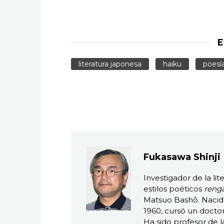
E
literatura japonesa
haiku
poesí
Fukasawa Shinji
Investigador de la lit
estilos poéticos
reng
Matsuo Bashō. Nacid
1960, cursó un doctor
Ha sido profesor de 