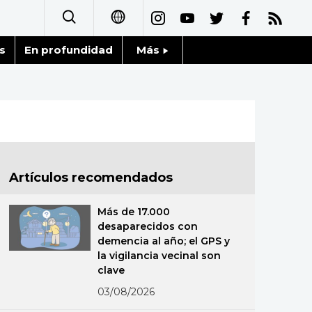
s
En profundidad
Más
日本語
Noticias
English
Datos de Japón
简体字
Fragmentos de Japón
繁體字
Artículos recomendados
Gente
Français
Más de 17.000
Blog
desaparecidos con
العربية
demencia al año; el GPS y
la vigilancia vecinal son
Tokio
Русский
clave
03/08/2026
Avisos