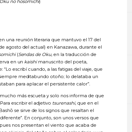
Oku no hosomichi
)
 una reunión literaria que mantuvo el 17 del
de agosto del actual) en Kanazawa, durante el
somichi
(
Sendas de Oku
, en la traducción de
serva en un
kaishi
manuscrito del poeta,
“Lo escribí cuando, a las fatigas del viaje, que
 siempre meditabundo otoño; lo delataba un
astaban para aplacar el persistente calor”.
es mucho más escueta y solo nos informa de que
ra escribir el adjetivo
tsurenashi
, que en el
 Bashō se sirve de los signos que resaltan el
ndiferente”. En conjunto, son unos versos que
pues nos presentan el viento que acaba de