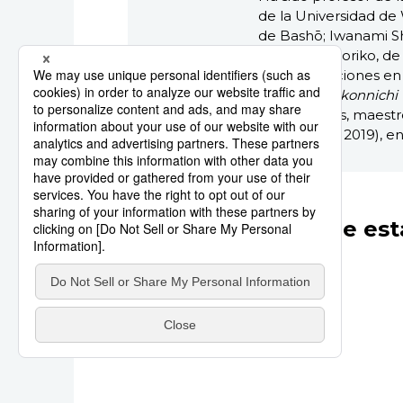
de la Universidad de
de Bashō; Iwanami Sh
Fukasawa Noriko, d
cuatro estaciones en
Sōin-sensei, konnichi
(Buenos días, maestro
Izumi Shoin, 2019), en
Otros artículos de est