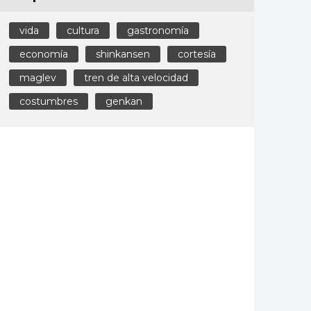
vida
cultura
gastronomía
economía
shinkansen
cortesía
maglev
tren de alta velocidad
costumbres
genkan