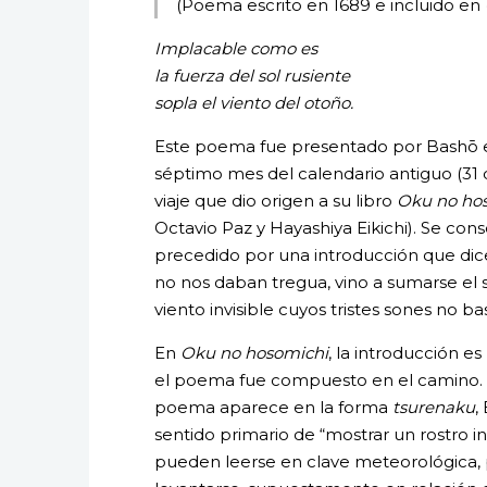
(Poema escrito en 1689 e incluido en
Implacable como es
la fuerza del sol rusiente
sopla el viento del otoño.
Este poema fue presentado por Bashō en
séptimo mes del calendario antiguo (31 
viaje que dio origen a su libro
Oku no ho
Octavio Paz y Hayashiya Eikichi). Se con
precedido por una introducción que dice: 
no nos daban tregua, vino a sumarse el
viento invisible cuyos tristes sones no b
En
Oku no hosomichi
, la introducción 
el poema fue compuesto en el camino. Pa
poema aparece en la forma
tsurenaku
,
sentido primario de “mostrar un rostro i
pueden leerse en clave meteorológica, 