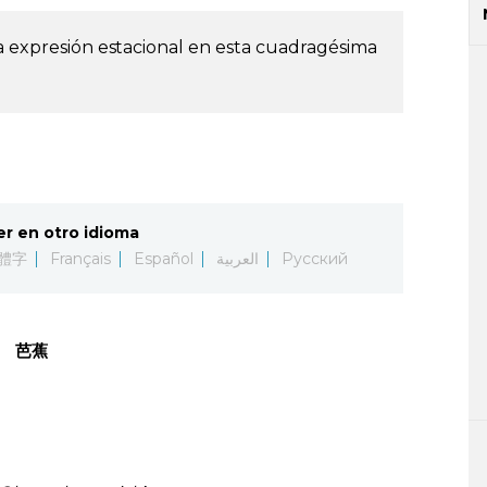
la expresión estacional en esta cuadragésima
er en otro idioma
體字
Français
Español
العربية
Русский
 芭蕉