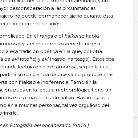
n el inicio del otoño sobre el calendario, y un
yor desconsideración a las circunstancias
 viajero no puede permanecer ajeno durante esta
ece no querer decir adiós.
complicado. En el
renga
o el
haikai
se había
 amorosas y si el moderno
tsurenai
tiene esa
 a esa tradición poética en la que, por otra
ía de
aki
(otoño) y
aki
(hastío, hartazgo). Estos dos
gunda lectura en clave amorosa, según la cual,
mpartiría su conciencia de que ya no produce más
a con frialdad e indiferencia. También la
ción, pues en la lectura meteorológica tiene un
orosa sería más bien admirativo. Bashō escribió
bién a muchas personas, tal vez orgulloso del
rimirle.
onés. Fotografía del encabezado: PIXTA.)