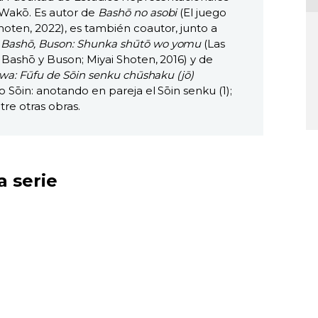
 Wakō. Es autor de
Bashō no asobi
(El juego
oten, 2022), es también coautor, junto a
e
Bashō, Buson: Shunka shūtō wo yomu
(Las
 Bashō y Buson; Miyai Shoten, 2016) y de
 wa: Fūfu de Sōin senku chūshaku (jō)
 Sōin: anotando en pareja el Sōin senku (1);
tre otras obras.
a serie