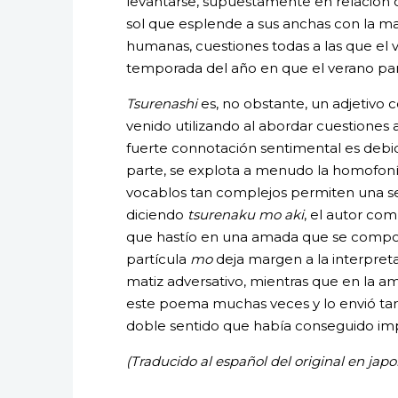
levantarse, supuestamente en relación co
sol que esplende a sus anchas con la ma
humanas, cuestiones todas a las que el
temporada del año en que el verano par
Tsurenashi
es, no obstante, un adjetivo 
venido utilizando al abordar cuestiones
fuerte connotación sentimental es debido
parte, se explota a menudo la homofon
vocablos tan complejos permiten una se
diciendo
tsurenaku mo aki
, el autor co
que hastío en una amada que se comport
partícula
mo
deja margen a la interpreta
matiz adversativo, mientras que en la am
este poema muchas veces y lo envió tam
doble sentido que había conseguido imp
(Traducido al español del original en jap