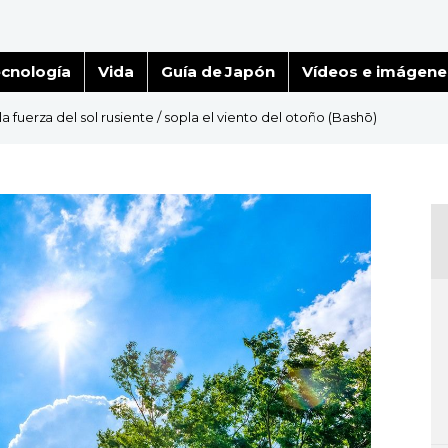
cnología
Vida
Guía de Japón
Vídeos e imágene
a fuerza del sol rusiente / sopla el viento del otoño (Bashō)