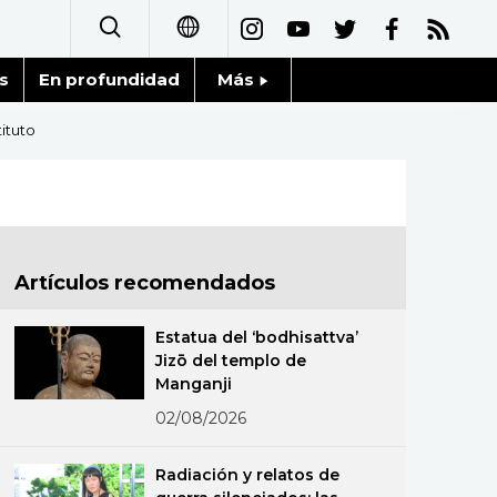
s
En profundidad
Más
日本語
Noticias
ituto
English
Datos de Japón
简体字
Fragmentos de Japón
繁體字
Artículos recomendados
Gente
Français
Estatua del ‘bodhisattva’
Blog
Jizō del templo de
العربية
Manganji
Tokio
02/08/2026
Русский
Avisos
Radiación y relatos de