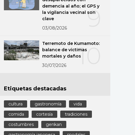
demencia al año; el GPS y
9
la vigilancia vecinal son
clave
03/08/2026
Terremoto de Kumamoto:
10
balance de víctimas
mortales y daños
30/07/2026
Etiquetas destacadas
cultura
gastronomía
vida
comida
cortesía
tradiciones
costumbres
genkan
gastronomía japonesa
modales