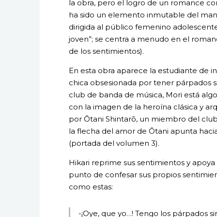
la obra, pero el logro de un romance con
ha sido un elemento inmutable del ma
dirigida al público femenino adolescente
joven”; se centra a menudo en el romance
de los sentimientos).
En esta obra aparece la estudiante de in
chica obsesionada por tener párpados sim
club de banda de música, Mori está algo
con la imagen de la heroína clásica y ar
por Ōtani Shintarō, un miembro del club
la flecha del amor de Ōtani apunta hacia
(portada del volumen 3).
Hikari reprime sus sentimientos y apoya
punto de confesar sus propios sentimie
como estas:
-¡Oye, que yo…! Tengo los párpados s