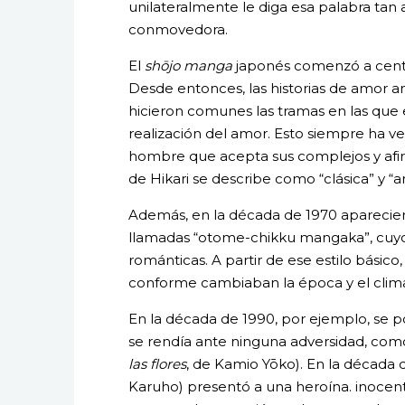
unilateralmente le diga esa palabra tan 
conmovedora.
El
shōjo manga
japonés comenzó a centr
Desde entonces, las historias de amor a
hicieron comunes las tramas en las que e
realización del amor. Esto siempre ha 
hombre que acepta sus complejos y afirma
de Hikari se describe como “clásica” y “a
Además, en la década de 1970 aparecier
llamadas “otome-chikku mangaka”, cuyo t
románticas. A partir de ese estilo básico
conforme cambiaban la época y el clima 
En la década de 1990, por ejemplo, se po
se rendía ante ninguna adversidad, co
las flores
, de Kamio Yōko). En la década
Karuho) presentó a una heroína. inocent