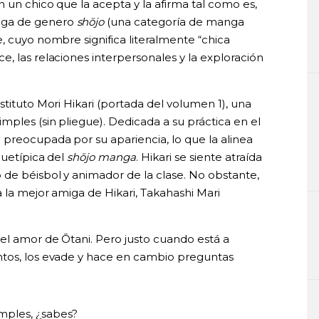
 un chico que la acepta y la afirma tal como es,
nga de genero
shōjo
(una categoría de manga
, cuyo nombre significa literalmente “chica
, las relaciones interpersonales y la exploración
stituto Mori Hikari (portada del volumen 1), una
ples (sin pliegue). Dedicada a su práctica en el
 preocupada por su apariencia, lo que la alinea
quetípica del
shōjo manga
. Hikari se siente atraída
 de béisbol y animador de la clase. No obstante,
 la mejor amiga de Hikari, Takahashi Mari
 el amor de Ōtani. Pero justo cuando está a
ntos, los evade y hace en cambio preguntas
imples, ¿sabes?