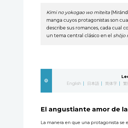
Kimi no yokogao wo miteita
(Miránd
manga cuyos protagonistas son cuatr
describe sus romances, cada cual c
un tema central clásico en el
shōjo
Le
English
日本語
简体字
繁
El angustiante amor de la
La manera en que una protagonista se e