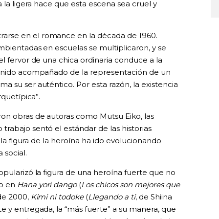
a la ligera hace que esta escena sea cruel y
arse en el romance en la década de 1960.
mbientadas en escuelas se multiplicaron, y se
l fervor de una chica ordinaria conduce a la
venido acompañado de la representación de un
 su ser auténtico. Por esta razón, la existencia
rquetípica”.
on obras de autoras como Mutsu Eiko, las
rabajo sentó el estándar de las historias
, la figura de la heroína ha ido evolucionando
social.
pularizó la figura de una heroína fuerte que no
mo en
Hana yori dango
(
Los chicos son mejores que
 de 2000,
Kimi ni todoke
(
Llegando a ti
, de Shiina
e y entregada, la “más fuerte” a su manera, que