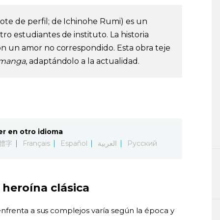
ote de perfil; de Ichinohe Rumi) es un
o estudiantes de instituto. La historia
on un amor no correspondido. Esta obra teje
 manga
, adaptándolo a la actualidad.
er en otro idioma
體字
Français
Español
العربية
Русский
 heroína clásica
nfrenta a sus complejos varía según la época y