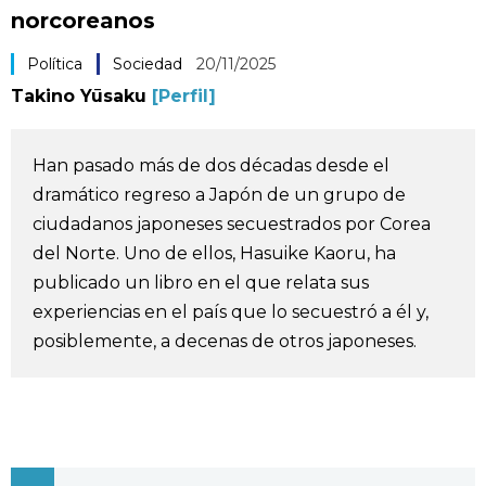
norcoreanos
Vida
Política
Sociedad
20/11/2025
Guía de Japón
Takino Yūsaku
[Perfil]
Vídeos e imágenes
Han pasado más de dos décadas desde el
dramático regreso a Japón de un grupo de
En profundidad
ciudadanos japoneses secuestrados por Corea
del Norte. Uno de ellos, Hasuike Kaoru, ha
Más
publicado un libro en el que relata sus
experiencias en el país que lo secuestró a él y,
Noticias
posiblemente, a decenas de otros japoneses.
official SNS
Datos de Japón
Fragmentos de Japón