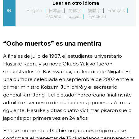
Leer en otro idioma
English
日本語
简体字
繁體字
Français
Gente
Español
العربية
Русский
Blog
“Ocho muertos” es una mentira
Tokio
A finales de julio de 1987, el estudiante universitario
Hasuike Kaoru y su novia Okudo Yukiko fueron
Avisos
secuestrados en Kashiwazaki, prefectura de Niigata. En
una cumbre celebrada en septiembre de 2002 entre el
primer ministro Koizumi Jun’ichirō y el secretario
general Kim Jong-il, el dictador norcoreano finalmente
admitió el secuestro de ciudadanos japoneses. Al mes
siguiente, Hasuike y otras cuatro víctimas pisaron suelo
japonés por primera vez en 24 años.
En ese momento, el Gobierno japonés exigió que se
confirmara el bienestar de 13 ciudadanos desaparecidos.