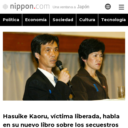
Política
Economía
Sociedad
Cultura
Tecnología
日本語
English
简体字
Política
繁體字
Economía
Français
Sociedad
العربية
Cultura
Русский
Hasuike Kaoru, víctima liberada, habla
Tecnología
en su nuevo libro sobre los secuestros