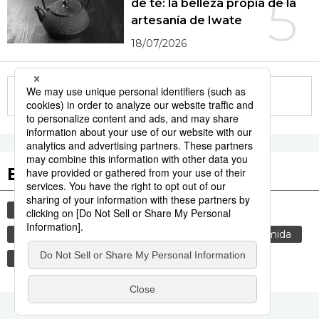
5
de té: la belleza propia de la
artesanía de Iwate
18/07/2026
More in this series
Etiquetas destacadas
cultura
gastronomía
vida
cortesía
costumbres
tradiciones
genkan
comida
gastronomía japonesa
modales