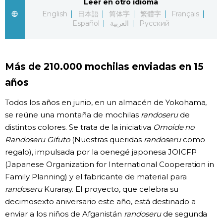
Leer en otro idioma
English
日本語
简体字
繁體字
Français
Gente
Español
العربية
Русский
Blog
Más de 210.000 mochilas enviadas en 15
Tokio
años
Todos los años en junio, en un almacén de Yokohama,
Avisos
se reúne una montaña de mochilas
randoseru
de
distintos colores. Se trata de la iniciativa
Omoide no
Randoseru Gifuto
(Nuestras queridas
randoseru
como
regalo), impulsada por la oenegé japonesa JOICFP
(Japanese Organization for International Cooperation in
Family Planning) y el fabricante de material para
randoseru
Kuraray. El proyecto, que celebra su
decimosexto aniversario este año, está destinado a
enviar a los niños de Afganistán
randoseru
de segunda