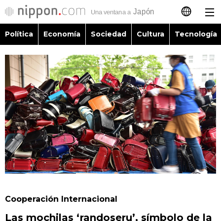
Política
Economía
Sociedad
Cultura
Tecnología
日本語
English
简体字
Política
繁體字
Economía
Français
Sociedad
العربية
Cultura
Русский
Cooperación Internacional
Tecnología
Las mochilas ‘randoseru’, símbolo de la