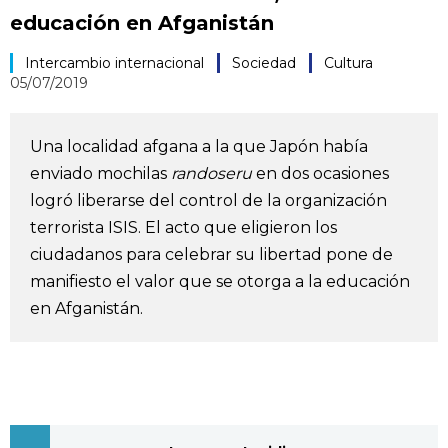
educación en Afganistán
Vida
Intercambio internacional
Sociedad
Cultura
05/07/2019
Guía de Japón
Vídeos e imágenes
Una localidad afgana a la que Japón había
enviado mochilas
randoseru
en dos ocasiones
En profundidad
logró liberarse del control de la organización
terrorista ISIS. El acto que eligieron los
ciudadanos para celebrar su libertad pone de
Más
manifiesto el valor que se otorga a la educación
en Afganistán.
Noticias
official SNS
Datos de Japón
Fragmentos de Japón