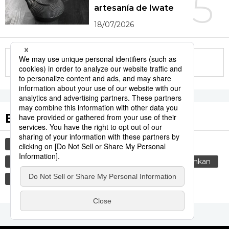
5
artesanía de Iwate
18/07/2026
More in this series
Etiquetas destacadas
cultura
gastronomía
comida
vida
tradiciones
costumbres
cortesía
genkan
gastronomía japonesa
alimentos