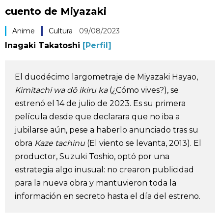
cuento de Miyazaki
Vida
Anime
Cultura
09/08/2023
Guía de Japón
Inagaki Takatoshi
[Perfil]
Vídeos e imágenes
El duodécimo largometraje de Miyazaki Hayao,
Kimitachi wa dō ikiru ka
(¿Cómo vives?), se
En profundidad
estrenó el 14 de julio de 2023. Es su primera
película desde que declarara que no iba a
Más
jubilarse aún, pese a haberlo anunciado tras su
obra
Kaze tachinu
(El viento se levanta, 2013). El
Noticias
official SNS
productor, Suzuki Toshio, optó por una
estrategia algo inusual: no crearon publicidad
Datos de Japón
para la nueva obra y mantuvieron toda la
información en secreto hasta el día del estreno.
Fragmentos de Japón