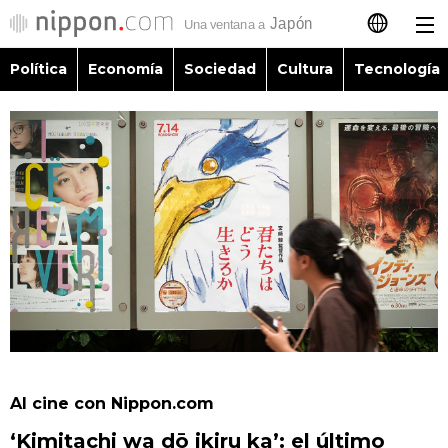
Política
Economía
Sociedad
Cultura
Tecnología
日本語
English
简体字
Política
繁體字
Economía
Français
Sociedad
العربية
Cultura
Русский
Al cine con Nippon.com
Tecnología
‘Kimitachi wa dō ikiru ka’: el último