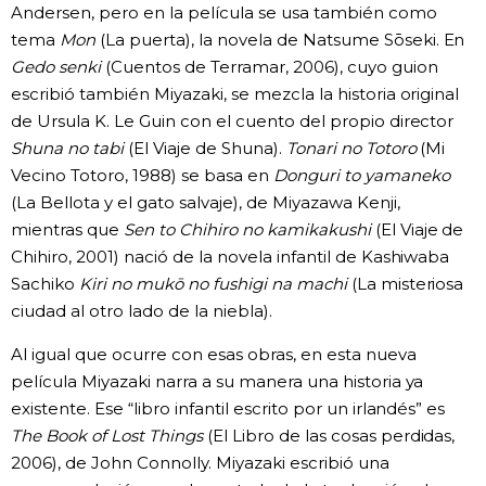
Andersen, pero en la película se usa también como
tema
Mon
(La puerta), la novela de Natsume Sōseki. En
Gedo senki
(Cuentos de Terramar, 2006), cuyo guion
escribió también Miyazaki, se mezcla la historia original
de Ursula K. Le Guin con el cuento del propio director
Shuna no tabi
(El Viaje de Shuna).
Tonari no Totoro
(Mi
Vecino Totoro, 1988) se basa en
Donguri to yamaneko
(La Bellota y el gato salvaje), de Miyazawa Kenji,
mientras que
Sen to Chihiro no kamikakushi
(El Viaje de
Chihiro, 2001) nació de la novela infantil de Kashiwaba
Sachiko
Kiri no mukō no fushigi na machi
(La misteriosa
ciudad al otro lado de la niebla).
Al igual que ocurre con esas obras, en esta nueva
película Miyazaki narra a su manera una historia ya
existente. Ese “libro infantil escrito por un irlandés” es
The Book of Lost Things
(El Libro de las cosas perdidas,
2006), de John Connolly. Miyazaki escribió una