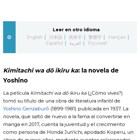
Gente
Blog
Leer en otro idioma
English
日本語
简体字
繁體字
Français
Español
العربية
Русский
Tokio
Avisos
Kimitachi wa dō ikiru ka
: la novela de
Yoshino
La película
Kimitachi wa dō ikiru ka
(¿Cómo vives?)
tomó su título de una obra de literatura infantil de
Yoshino Genzaburō
(1899-1981) publicada en 1937. La
novela, que saltó de nuevo a la fama al convertirse en
manga en 2017, cuenta la juventud y el crecimiento
como persona de Honda Jun’ichi, apodado Koperu, un
chico de quince años, mediante eventos relacionados