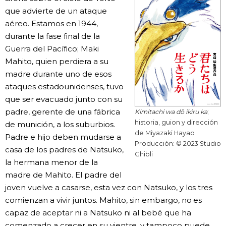
que advierte de un ataque
aéreo. Estamos en 1944,
durante la fase final de la
Guerra del Pacífico; Maki
Mahito, quien perdiera a su
madre durante uno de esos
ataques estadounidenses, tuvo
que ser evacuado junto con su
padre, gerente de una fábrica
Kimitachi wa dō ikiru ka
;
historia, guion y dirección
de munición, a los suburbios.
de Miyazaki Hayao
Padre e hijo deben mudarse a
Producción: © 2023 Studio
casa de los padres de Natsuko,
Ghibli
la hermana menor de la
madre de Mahito. El padre del
joven vuelve a casarse, esta vez con Natsuko, y los tres
comienzan a vivir juntos. Mahito, sin embargo, no es
capaz de aceptar ni a Natsuko ni al bebé que ha
comenzado a crecer en su vientre, y tampoco puede