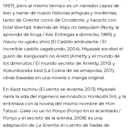
1997), pero al mismo tiempo es un narrador capaz de
leer y narrar de nuevo historias antiguas y modernas,
tanto de Oriente como de Occidente, y hacerlo con
total libertad. Además de
Majo no takkyūbin
(Nicky, la
aprendiz de bruja / Kiki: Entregas a domicilio, 1989) y
Hauru no ugoku shiro
(El Castillo ambulante / El
Increíble castillo vagabundo, 2004), Miyazaki escribió el
guion de
Karigurashi no Arietti
(Arrietty y el mundo de
los diminutos / El mundo secreto de Arrietty, 2010) y
Kokurikozaka kara
(La Colina de las amapolas, 2011),
obras basadas en una novela o manga original.
En
Kaze tachinu
(El viento se levanta, 2013) Miyazaki
narra la vida del ingeniero aeronáutico Horikoshi Jirō, y la
entrelaza con la novela del mismo nombre de Hori
Tatsuo.
Gake no ue no Ponyo
(Ponyo en el acantilado /
Ponyo y el secreto de la sirenita, 2008) es una
adaptación de
La Sirenita
, el cuento de hadas de